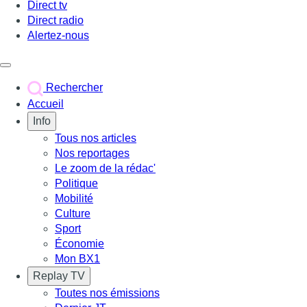
Direct tv
Direct radio
Alertez-nous
Déclencher le menu
Rechercher
Accueil
Info
Tous nos articles
Nos reportages
Le zoom de la rédac'
Politique
Mobilité
Culture
Sport
Économie
Mon BX1
Replay TV
Toutes nos émissions