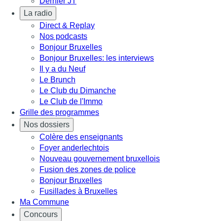
Dernier JT
La radio
Direct & Replay
Nos podcasts
Bonjour Bruxelles
Bonjour Bruxelles: les interviews
Il y a du Neuf
Le Brunch
Le Club du Dimanche
Le Club de l'Immo
Grille des programmes
Nos dossiers
Colère des enseignants
Foyer anderlechtois
Nouveau gouvernement bruxellois
Fusion des zones de police
Bonjour Bruxelles
Fusillades à Bruxelles
Ma Commune
Concours