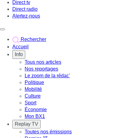
Direct tv
Direct radio
Alertez-nous
Déclencher le menu
Rechercher
Accueil
Info
Tous nos articles
Nos reportages
Le zoom de la rédac'
Politique
Mobilité
Culture
Sport
Économie
Mon BX1
Replay TV
Toutes nos émissions