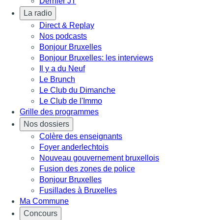
Dernier JT
La radio
Direct & Replay
Nos podcasts
Bonjour Bruxelles
Bonjour Bruxelles: les interviews
Il y a du Neuf
Le Brunch
Le Club du Dimanche
Le Club de l'Immo
Grille des programmes
Nos dossiers
Colère des enseignants
Foyer anderlechtois
Nouveau gouvernement bruxellois
Fusion des zones de police
Bonjour Bruxelles
Fusillades à Bruxelles
Ma Commune
Concours