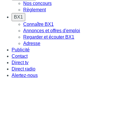
Nos concours
Règlement
BX1
Connaître BX1
Annonces et offres d'emploi
Regarder et écouter BX1
Adresse
Publicité
Contact
Direct tv
Direct radio
Alertez-nous