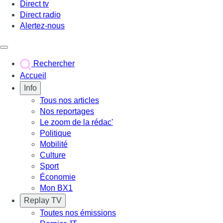
Direct tv
Direct radio
Alertez-nous
Déclencher le menu
Rechercher
Accueil
Info
Tous nos articles
Nos reportages
Le zoom de la rédac'
Politique
Mobilité
Culture
Sport
Économie
Mon BX1
Replay TV
Toutes nos émissions