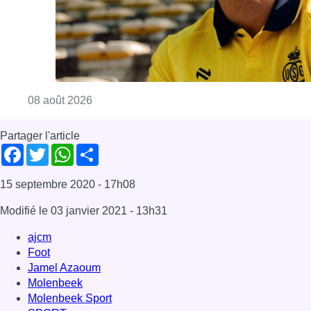
Consulter l'article "L’Union Saint-Gilloise at
08 août 2026
Partager l'article
Facebook
Twitter
WhatsApp
Share
15 septembre 2020
- 17h08
Modifié le
03 janvier 2021
- 13h31
ajcm
Foot
Jamel Azaoum
Molenbeek
Molenbeek Sport