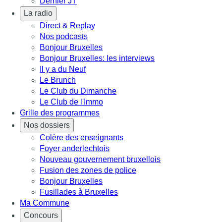
Dernier JT
La radio
Direct & Replay
Nos podcasts
Bonjour Bruxelles
Bonjour Bruxelles: les interviews
Il y a du Neuf
Le Brunch
Le Club du Dimanche
Le Club de l'Immo
Grille des programmes
Nos dossiers
Colère des enseignants
Foyer anderlechtois
Nouveau gouvernement bruxellois
Fusion des zones de police
Bonjour Bruxelles
Fusillades à Bruxelles
Ma Commune
Concours