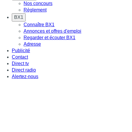
Nos concours
Règlement
BX1
Connaître BX1
Annonces et offres d'emploi
Regarder et écouter BX1
Adresse
Publicité
Contact
Direct tv
Direct radio
Alertez-nous