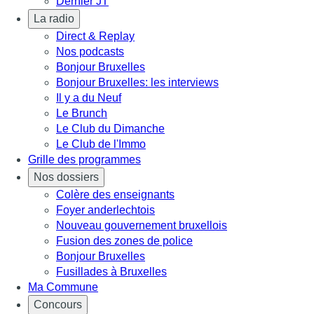
Dernier JT
La radio
Direct & Replay
Nos podcasts
Bonjour Bruxelles
Bonjour Bruxelles: les interviews
Il y a du Neuf
Le Brunch
Le Club du Dimanche
Le Club de l'Immo
Grille des programmes
Nos dossiers
Colère des enseignants
Foyer anderlechtois
Nouveau gouvernement bruxellois
Fusion des zones de police
Bonjour Bruxelles
Fusillades à Bruxelles
Ma Commune
Concours