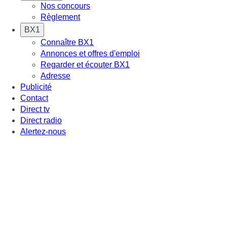
Nos concours
Règlement
BX1
Connaître BX1
Annonces et offres d'emploi
Regarder et écouter BX1
Adresse
Publicité
Contact
Direct tv
Direct radio
Alertez-nous