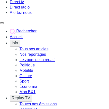
Direct tv
Direct radio
Alertez-nous
Déclencher le menu
Rechercher
Accueil
Info
Tous nos articles
Nos reportages
Le zoom de la rédac'
Politique
Mobilité
Culture
Sport
Économie
Mon BX1
Replay TV
Toutes nos émissions