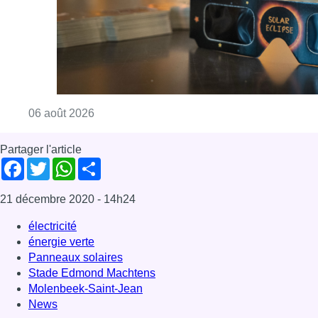
Consulter l'article "Éclipse solaire du 12 ao
06 août 2026
Partager l'article
Facebook
Twitter
WhatsApp
Share
21 décembre 2020
- 14h24
électricité
énergie verte
Panneaux solaires
Stade Edmond Machtens
Molenbeek-Saint-Jean
News