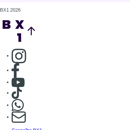
BX1 2026
Back to top
Consulter page Instagram
Consulter page Facebook
Consulter Youtube
Consulter TikTok
Nous rejoindre sur Whatsapp
S'abonner à notre newsletter