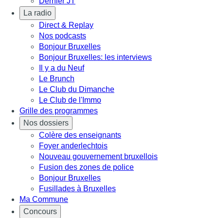
Dernier JT
La radio
Direct & Replay
Nos podcasts
Bonjour Bruxelles
Bonjour Bruxelles: les interviews
Il y a du Neuf
Le Brunch
Le Club du Dimanche
Le Club de l'Immo
Grille des programmes
Nos dossiers
Colère des enseignants
Foyer anderlechtois
Nouveau gouvernement bruxellois
Fusion des zones de police
Bonjour Bruxelles
Fusillades à Bruxelles
Ma Commune
Concours