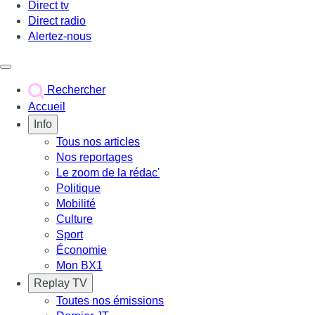
Direct tv
Direct radio
Alertez-nous
Déclencher le menu
Rechercher
Accueil
Info
Tous nos articles
Nos reportages
Le zoom de la rédac'
Politique
Mobilité
Culture
Sport
Économie
Mon BX1
Replay TV
Toutes nos émissions