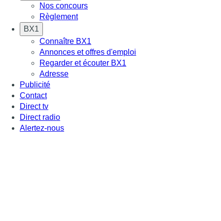
Nos concours
Règlement
BX1
Connaître BX1
Annonces et offres d'emploi
Regarder et écouter BX1
Adresse
Publicité
Contact
Direct tv
Direct radio
Alertez-nous