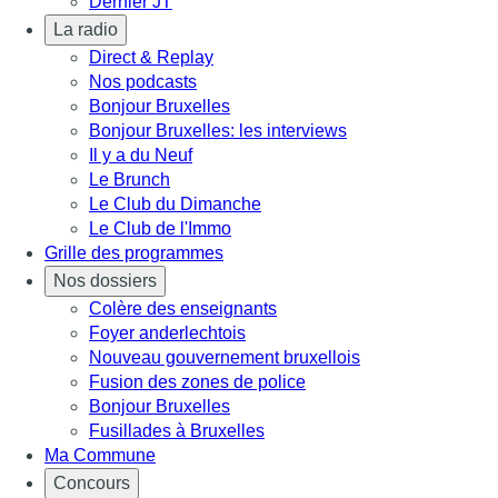
Dernier JT
La radio
Direct & Replay
Nos podcasts
Bonjour Bruxelles
Bonjour Bruxelles: les interviews
Il y a du Neuf
Le Brunch
Le Club du Dimanche
Le Club de l'Immo
Grille des programmes
Nos dossiers
Colère des enseignants
Foyer anderlechtois
Nouveau gouvernement bruxellois
Fusion des zones de police
Bonjour Bruxelles
Fusillades à Bruxelles
Ma Commune
Concours