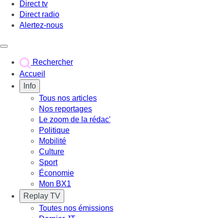
Direct tv
Direct radio
Alertez-nous
Déclencher le menu
Rechercher
Accueil
Info
Tous nos articles
Nos reportages
Le zoom de la rédac'
Politique
Mobilité
Culture
Sport
Économie
Mon BX1
Replay TV
Toutes nos émissions