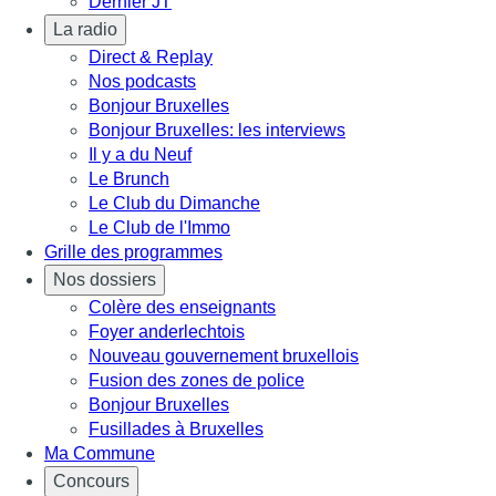
Dernier JT
La radio
Direct & Replay
Nos podcasts
Bonjour Bruxelles
Bonjour Bruxelles: les interviews
Il y a du Neuf
Le Brunch
Le Club du Dimanche
Le Club de l'Immo
Grille des programmes
Nos dossiers
Colère des enseignants
Foyer anderlechtois
Nouveau gouvernement bruxellois
Fusion des zones de police
Bonjour Bruxelles
Fusillades à Bruxelles
Ma Commune
Concours