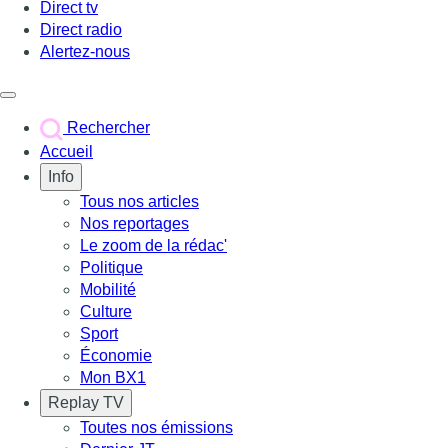
Direct tv
Direct radio
Alertez-nous
Déclencher le menu
Rechercher
Accueil
Info
Tous nos articles
Nos reportages
Le zoom de la rédac'
Politique
Mobilité
Culture
Sport
Économie
Mon BX1
Replay TV
Toutes nos émissions