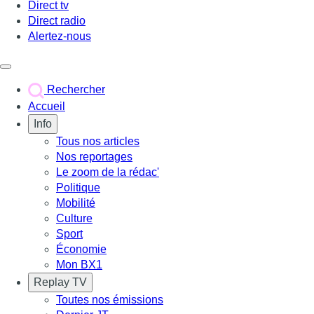
Direct tv
Direct radio
Alertez-nous
Déclencher le menu
Rechercher
Accueil
Info
Tous nos articles
Nos reportages
Le zoom de la rédac'
Politique
Mobilité
Culture
Sport
Économie
Mon BX1
Replay TV
Toutes nos émissions