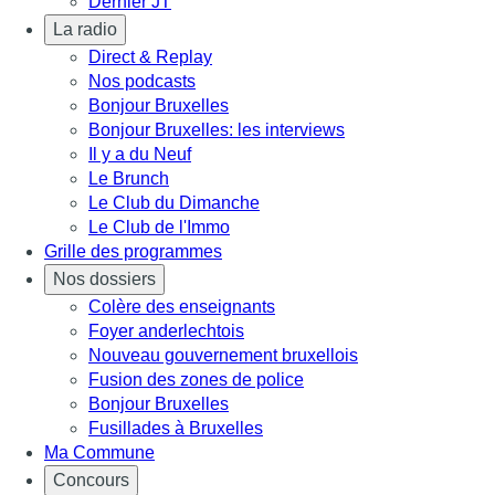
Dernier JT
La radio
Direct & Replay
Nos podcasts
Bonjour Bruxelles
Bonjour Bruxelles: les interviews
Il y a du Neuf
Le Brunch
Le Club du Dimanche
Le Club de l'Immo
Grille des programmes
Nos dossiers
Colère des enseignants
Foyer anderlechtois
Nouveau gouvernement bruxellois
Fusion des zones de police
Bonjour Bruxelles
Fusillades à Bruxelles
Ma Commune
Concours