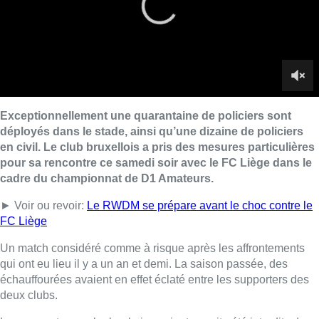
► Voir ou revoir:
Le RWDM se prépare avant le choc contre le
FC Liège
Un match considéré comme à risque après les affrontements
qui ont eu lieu il y a un an et demi. La saison passée, des
échauffourées avaient en effet éclaté entre les supporters des
deux clubs.
Les supporters molenbeekois avaient ensuite été interdits de
déplacement à Liège avant d’être finalement invités en nombre
restreint. Refusant de trier les supporters, les Bruxellois ont
décidé unanimement de ne pas s’y rendre.
Ce samedi soir, c’est donc la première fois qu’ils se retrouvent
depuis et pour éviter d’autres tensions, le nombre de
supporters liégeois a été limité à 300-350. Ils arrivent
uniquement en cars. 4 à 5 bus ont été affrétés pour l’occasion.
Plusieurs supporters molenbeekois ont eux été interdits de
match.