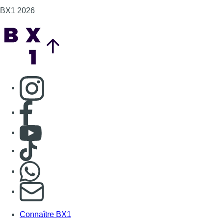
Consulter TikTok
Nous rejoindre sur Whatsapp
S'abonner à notre newsletter
Connaître BX1
Publicité
Offres d'emploi
Contact
Mentions légales
Politique de cookies (UE)
Gérer les cookies