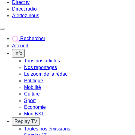
Direct tv
Direct radio
Alertez-nous
Déclencher le menu
Rechercher
Accueil
Info
Tous nos articles
Nos reportages
Le zoom de la rédac'
Politique
Mobilité
Culture
Sport
Économie
Mon BX1
Replay TV
Toutes nos émissions