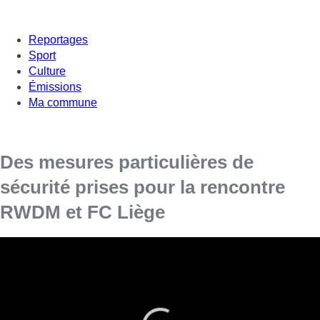
Reportages
Sport
Culture
Émissions
Ma commune
Des mesures particulières de
sécurité prises pour la rencontre
RWDM et FC Liège
Exceptionnellement une quarantaine de policiers sont
déployés dans le stade, ainsi qu’une dizaine de policiers
en civil. Le club bruxellois a pris des mesures particulières
pour sa rencontre ce samedi soir avec le FC Liège dans le
cadre du championnat de D1 Amateurs.