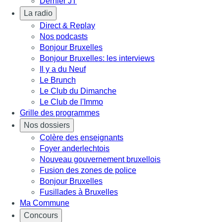
Dernier JT
La radio
Direct & Replay
Nos podcasts
Bonjour Bruxelles
Bonjour Bruxelles: les interviews
Il y a du Neuf
Le Brunch
Le Club du Dimanche
Le Club de l'Immo
Grille des programmes
Nos dossiers
Colère des enseignants
Foyer anderlechtois
Nouveau gouvernement bruxellois
Fusion des zones de police
Bonjour Bruxelles
Fusillades à Bruxelles
Ma Commune
Concours