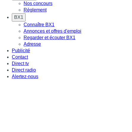
Nos concours
Règlement
BX1
Connaître BX1
Annonces et offres d'emploi
Regarder et écouter BX1
Adresse
Publicité
Contact
Direct tv
Direct radio
Alertez-nous