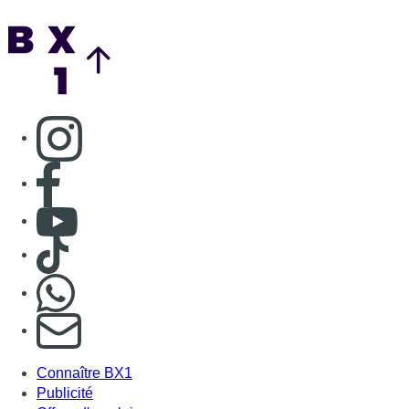
Back to top
Consulter page Instagram
Consulter page Facebook
Consulter Youtube
Consulter TikTok
Nous rejoindre sur Whatsapp
S'abonner à notre newsletter
Connaître BX1
Publicité