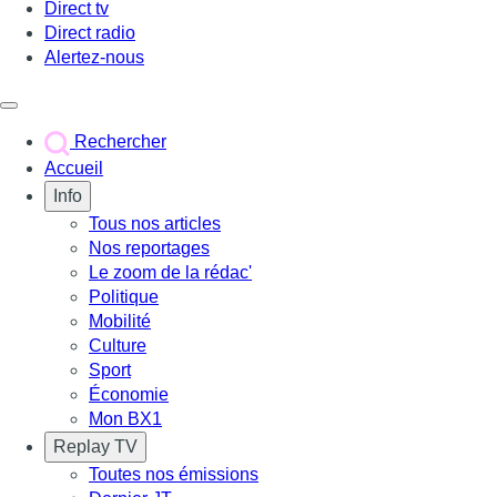
Direct tv
Direct radio
Alertez-nous
Déclencher le menu
Rechercher
Accueil
Info
Tous nos articles
Nos reportages
Le zoom de la rédac'
Politique
Mobilité
Culture
Sport
Économie
Mon BX1
Replay TV
Toutes nos émissions