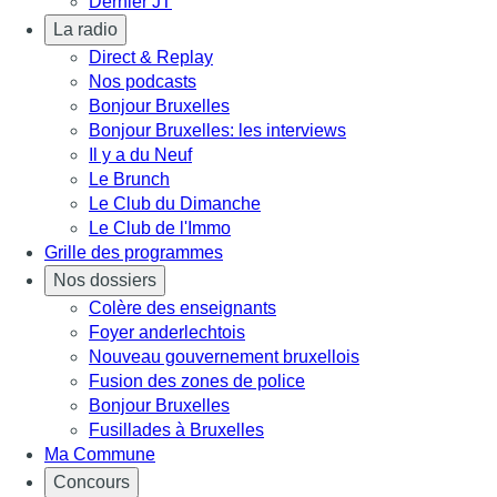
Dernier JT
La radio
Direct & Replay
Nos podcasts
Bonjour Bruxelles
Bonjour Bruxelles: les interviews
Il y a du Neuf
Le Brunch
Le Club du Dimanche
Le Club de l'Immo
Grille des programmes
Nos dossiers
Colère des enseignants
Foyer anderlechtois
Nouveau gouvernement bruxellois
Fusion des zones de police
Bonjour Bruxelles
Fusillades à Bruxelles
Ma Commune
Concours