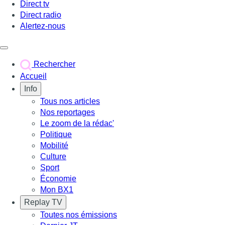
Direct tv
Direct radio
Alertez-nous
Déclencher le menu
Rechercher
Accueil
Info
Tous nos articles
Nos reportages
Le zoom de la rédac'
Politique
Mobilité
Culture
Sport
Économie
Mon BX1
Replay TV
Toutes nos émissions