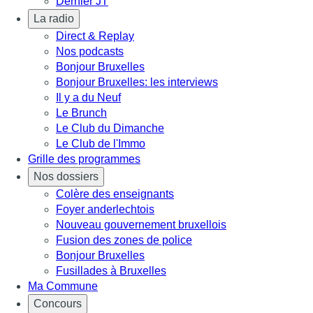
Dernier JT
La radio
Direct & Replay
Nos podcasts
Bonjour Bruxelles
Bonjour Bruxelles: les interviews
Il y a du Neuf
Le Brunch
Le Club du Dimanche
Le Club de l'Immo
Grille des programmes
Nos dossiers
Colère des enseignants
Foyer anderlechtois
Nouveau gouvernement bruxellois
Fusion des zones de police
Bonjour Bruxelles
Fusillades à Bruxelles
Ma Commune
Concours