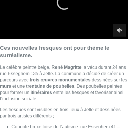
parcours avec
trois œuvres monumentales
dessinées sur les
murs
et une
trentaine de poubelles
. Des poubelles peintes
pour former un
itinéraires
entre les fresques et favoriser ainsi
l’inclusion sociale.
Les fresques sont visibles en trois lieux à Jette et dessinées
par trois artistes différents ;
Coupole bruxelloise de l’autisme, rue Esseghem 41 –
Nova Dead
Crèche Reine Fabiola, avenue Firmin Lecharlier 103 –
Amandine Lesay
École Champs des Tournesols, rue Van Bortonne 12 –
Kunlo
■
Reportage de
Jean-Michel
Herbint
,
Arnaud
Bruckner
,
Arnaud Dedier
et
Stéphanie Mira
Lire aussi :
Qui est Marc Grauwels, le flûtiste