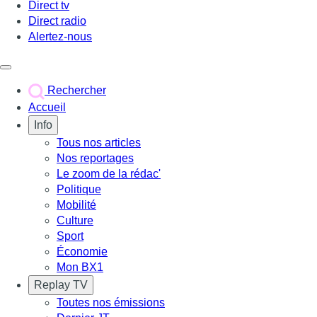
Direct tv
Direct radio
Alertez-nous
Déclencher le menu
Rechercher
Accueil
Info
Tous nos articles
Nos reportages
Le zoom de la rédac'
Politique
Mobilité
Culture
Sport
Économie
Mon BX1
Replay TV
Toutes nos émissions