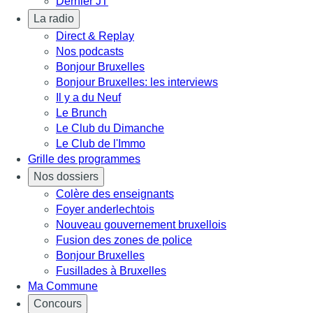
Dernier JT
La radio
Direct & Replay
Nos podcasts
Bonjour Bruxelles
Bonjour Bruxelles: les interviews
Il y a du Neuf
Le Brunch
Le Club du Dimanche
Le Club de l'Immo
Grille des programmes
Nos dossiers
Colère des enseignants
Foyer anderlechtois
Nouveau gouvernement bruxellois
Fusion des zones de police
Bonjour Bruxelles
Fusillades à Bruxelles
Ma Commune
Concours