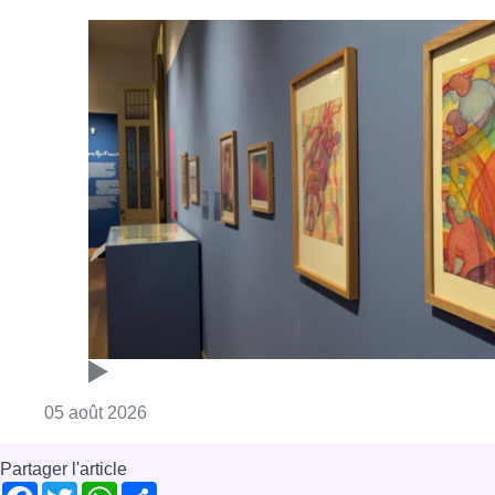
Consulter l'article "Germaine Rimbout sort 
05 août 2026
Partager l'article
Facebook
Twitter
WhatsApp
Share
26 juin 2022
- 15h40
Modifié le
27 juillet 2022
- 14h39
fresque
Street Art
Culture
Jette
Offres d’emploi