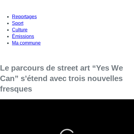
Reportages
Sport
Culture
Émissions
Ma commune
Le parcours de street art “Yes We
Can” s’étend avec trois nouvelles
fresques
Ces nouvelles fresques ont pour thème le
surréalisme.
Le célèbre peintre belge,
René
Magritte
, a vécu durant 24 ans
rue Esseghem 135 à Jette. La commune a décidé de créer un