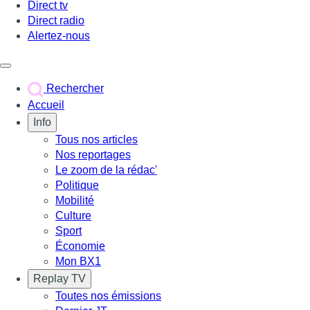
Direct tv
Direct radio
Alertez-nous
Déclencher le menu
Rechercher
Accueil
Info
Tous nos articles
Nos reportages
Le zoom de la rédac'
Politique
Mobilité
Culture
Sport
Économie
Mon BX1
Replay TV
Toutes nos émissions