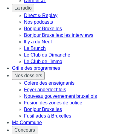
Dernier JT
La radio
Direct & Replay
Nos podcasts
Bonjour Bruxelles
Bonjour Bruxelles: les interviews
Il y a du Neuf
Le Brunch
Le Club du Dimanche
Le Club de l'Immo
Grille des programmes
Nos dossiers
Colère des enseignants
Foyer anderlechtois
Nouveau gouvernement bruxellois
Fusion des zones de police
Bonjour Bruxelles
Fusillades à Bruxelles
Ma Commune
Concours