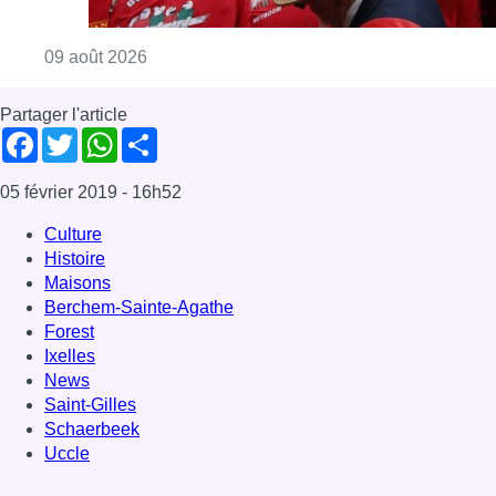
Consulter l'article "La 718e plantation du M
09 août 2026
Partager l'article
Facebook
Twitter
WhatsApp
Share
05 février 2019
- 16h52
Culture
Histoire
Maisons
Berchem-Sainte-Agathe
Forest
Ixelles
News
Saint-Gilles
Schaerbeek
Uccle