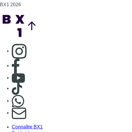
BX1 2026
Back to top
Consulter page Instagram
Consulter page Facebook
Consulter Youtube
Consulter TikTok
Nous rejoindre sur Whatsapp
S'abonner à notre newsletter
Connaître BX1