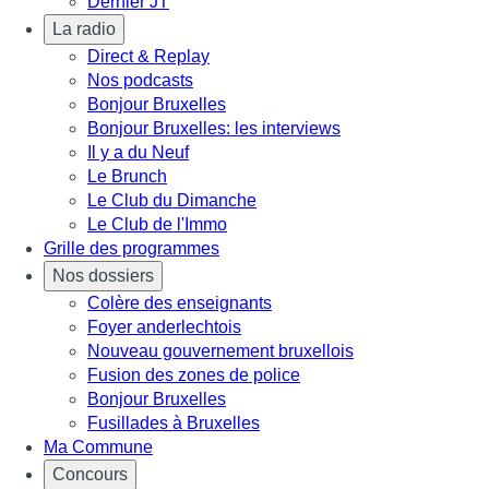
Dernier JT
La radio
Direct & Replay
Nos podcasts
Bonjour Bruxelles
Bonjour Bruxelles: les interviews
Il y a du Neuf
Le Brunch
Le Club du Dimanche
Le Club de l'Immo
Grille des programmes
Nos dossiers
Colère des enseignants
Foyer anderlechtois
Nouveau gouvernement bruxellois
Fusion des zones de police
Bonjour Bruxelles
Fusillades à Bruxelles
Ma Commune
Concours