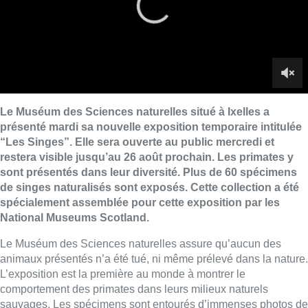
de singes naturalisés sont exposés. Cette collection a été
spécialement assemblée pour cette exposition par les
National Museums Scotland.
Le Muséum des Sciences naturelles assure qu’aucun des
animaux présentés n’a été tué, ni même prélevé dans la nature.
L’exposition est la première au monde à montrer le
comportement des primates dans leurs milieux naturels
sauvages. Les spécimens sont entourés d’immenses photos de
la végétation des jungles, exposés sous une lumière douce et
disposés sur des structures naturelles. Des cris de singe sont
lancés au travers de l’exposition.
“
Nous sommes tous des primates mais que savons-nous
exactement de ce groupe d’animaux fascinants?
“, questionne
le Dr Andrew Kitchener, commissaire de l’exposition dans sa
version originale (Édimbourg) et biologiste des vertébrés aux
National Museums Scotland. “
Nous proposons aux visiteurs de
découvrir la diversité des primates et d’affronter les
conséquences des choix de société que nous posons et qui ont
un impact sur le mode de vie des primates, ainsi que sur leur