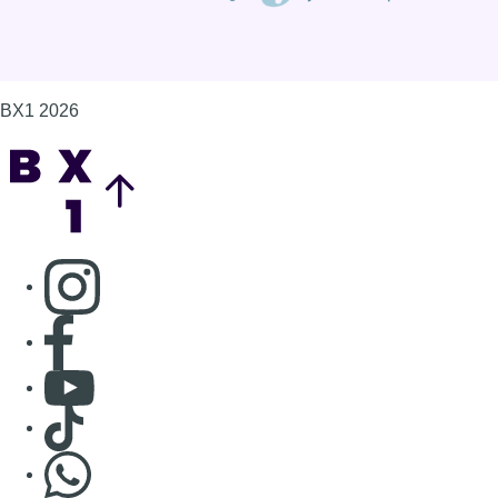
Consulter page Facebook
Consulter Youtube
Consulter TikTok
Nous rejoindre sur Whatsapp
S'abonner à notre newsletter
Connaître BX1
Publicité
Offres d'emploi
Contact
Mentions légales
Politique de cookies (UE)
Gérer les cookies