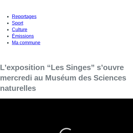
Reportages
Sport
Culture
Émissions
Ma commune
L’exposition “Les Singes” s’ouvre
mercredi au Muséum des Sciences
naturelles
Le Muséum des Sciences naturelles situé à Ixelles a
présenté mardi sa nouvelle exposition temporaire intitulée
“Les Singes”. Elle sera ouverte au public mercredi et
restera visible jusqu’au 26 août prochain. Les primates y
sont présentés dans leur diversité. Plus de 60 spécimens