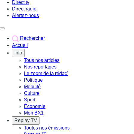
Direct tv
Direct radio
Alertez-nous
Déclencher le menu
Rechercher
Accueil
Info
Tous nos articles
Nos reportages
Le zoom de la rédac'
Politique
Mobilité
Culture
Sport
Économie
Mon BX1
Replay TV
Toutes nos émissions