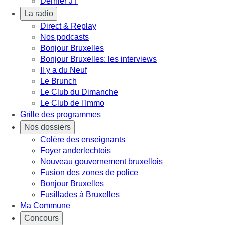
Dernier JT
La radio
Direct & Replay
Nos podcasts
Bonjour Bruxelles
Bonjour Bruxelles: les interviews
Il y a du Neuf
Le Brunch
Le Club du Dimanche
Le Club de l'Immo
Grille des programmes
Nos dossiers
Colère des enseignants
Foyer anderlechtois
Nouveau gouvernement bruxellois
Fusion des zones de police
Bonjour Bruxelles
Fusillades à Bruxelles
Ma Commune
Concours