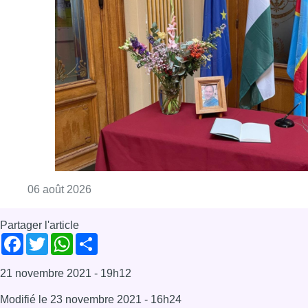
Consulter l'article "La Commune d’Ixelles 
06 août 2026
Partager l'article
Facebook
Twitter
WhatsApp
Share
21 novembre 2021
- 19h12
Modifié le
23 novembre 2021
- 16h24
Jazz
Musique
Sounds jazz club
Culture
Ixelles
Offres d’emploi