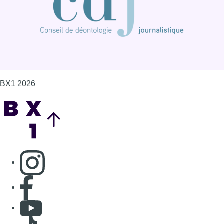
Consulter page Instagram
Consulter page Facebook
Consulter Youtube
Consulter TikTok
Nous rejoindre sur Whatsapp
S'abonner à notre newsletter
Connaître BX1
Publicité
Offres d'emploi
Contact
Mentions légales
Politique de cookies (UE)