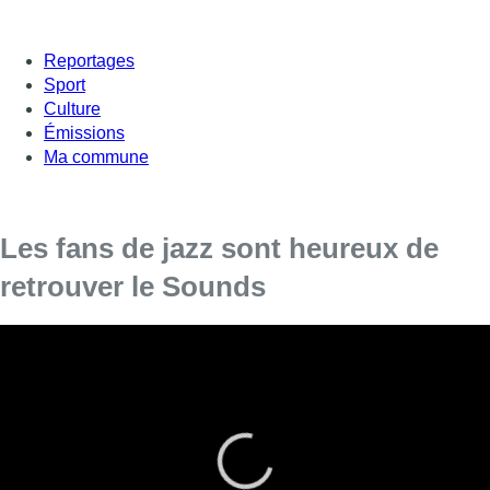
Reportages
Sport
Culture
Émissions
Ma commune
Les fans de jazz sont heureux de
retrouver le Sounds
Après avoir fermé en mars 2020, le Sounds Jazz Club
rouvre ses portes au public. Un soulagement pour les fans.
Alors qu’il a failli disparaitre, le Sounds Jazz Club a pu rouvrir
ses portes grâce à des citoyens qui se sont mobilisés pour
racheter le lieu. Deux associations se partagent et font revivre
ce club bruxellois mythique ; le Sounds Live et Buen Vivir. Le