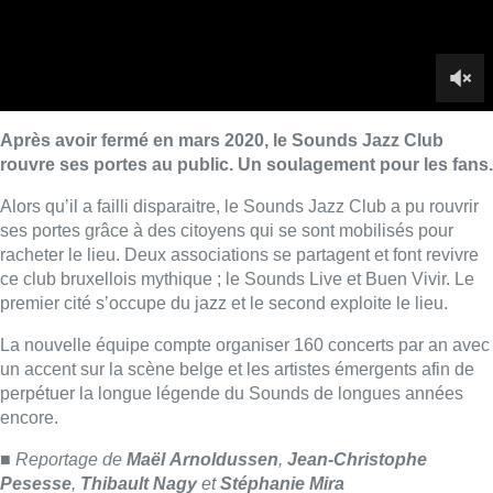
premier cité s’occupe du jazz et le second exploite le lieu.
La nouvelle équipe compte organiser 160 concerts par an avec
un accent sur la scène belge et les artistes émergents afin de
perpétuer la longue légende du Sounds de longues années
encore.
■
Reportage de
Maël
Arnoldussen
,
Jean-Christophe
Pesesse
,
Thibault Nagy
et
Stéphanie Mira
Lire aussi :
Qui est Marc Grauwels, le flûtiste
bruxellois à la tête du Festival
Classissimo?