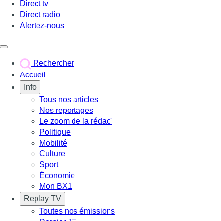
Direct tv
Direct radio
Alertez-nous
Déclencher le menu
Rechercher
Accueil
Info
Tous nos articles
Nos reportages
Le zoom de la rédac'
Politique
Mobilité
Culture
Sport
Économie
Mon BX1
Replay TV
Toutes nos émissions