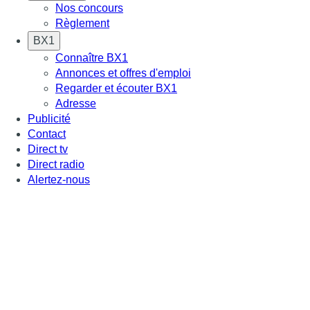
Nos concours
Règlement
BX1
Connaître BX1
Annonces et offres d'emploi
Regarder et écouter BX1
Adresse
Publicité
Contact
Direct tv
Direct radio
Alertez-nous