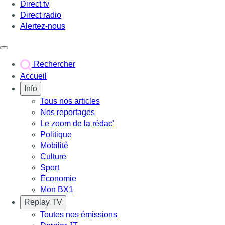
Direct tv
Direct radio
Alertez-nous
Déclencher le menu
Rechercher
Accueil
Info
Tous nos articles
Nos reportages
Le zoom de la rédac'
Politique
Mobilité
Culture
Sport
Économie
Mon BX1
Replay TV
Toutes nos émissions