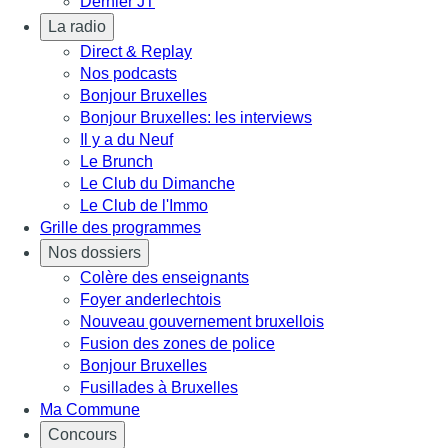
Dernier JT
La radio
Direct & Replay
Nos podcasts
Bonjour Bruxelles
Bonjour Bruxelles: les interviews
Il y a du Neuf
Le Brunch
Le Club du Dimanche
Le Club de l'Immo
Grille des programmes
Nos dossiers
Colère des enseignants
Foyer anderlechtois
Nouveau gouvernement bruxellois
Fusion des zones de police
Bonjour Bruxelles
Fusillades à Bruxelles
Ma Commune
Concours