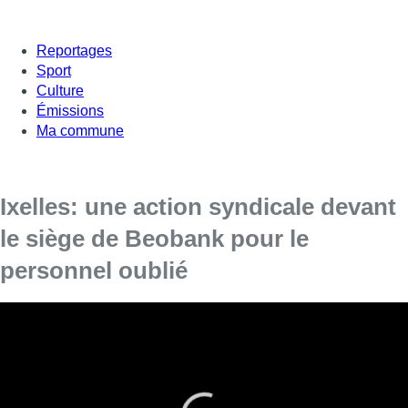
Reportages
Sport
Culture
Émissions
Ma commune
Ixelles: une action syndicale devant
le siège de Beobank pour le
personnel oublié
Une action syndicale se déroule en ce moment même devant
l’entrée principale du siège de Beobank situé au Bld Géneral
Jacques à Ixelles.
Le rassemblement a commencé à 8h30 et se terminera à
10h30. C’est une action pour le personnel des agences. “F
ace