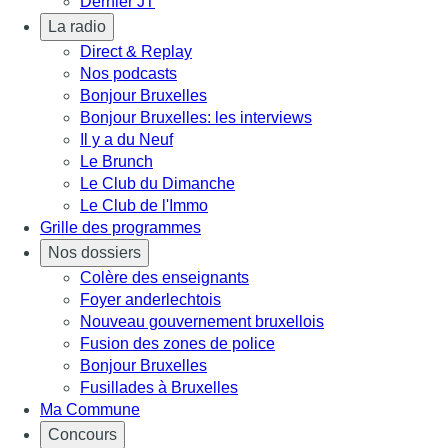
Dernier JT
La radio
Direct & Replay
Nos podcasts
Bonjour Bruxelles
Bonjour Bruxelles: les interviews
Il y a du Neuf
Le Brunch
Le Club du Dimanche
Le Club de l'Immo
Grille des programmes
Nos dossiers
Colère des enseignants
Foyer anderlechtois
Nouveau gouvernement bruxellois
Fusion des zones de police
Bonjour Bruxelles
Fusillades à Bruxelles
Ma Commune
Concours