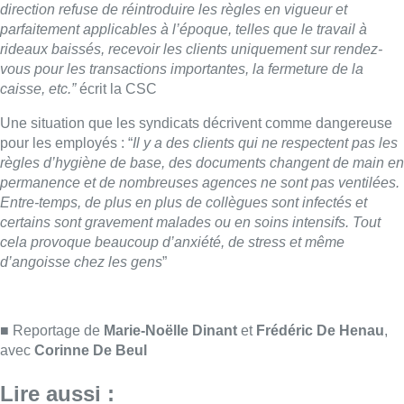
cela provoque beaucoup d’anxiété, de stress et même
d’angoisse chez les gens
”
■
Reportage de
Marie-Noëlle Dinant
et
Frédéric De Henau
,
avec
Corinne De Beul
Lire aussi :
Météo: du soleil et jusqu’à 28°C ce
samedi, l’avertissement jaune à la
chaleur activé