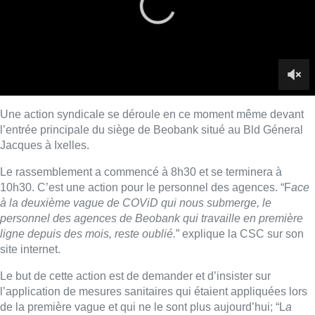
à la deuxième vague de COViD qui nous submerge, le
personnel des agences de Beobank qui travaille en première
ligne depuis des mois, reste oublié.
” explique la CSC sur son
site internet.
Le but de cette action est de demander et d’insister sur
l’application de mesures sanitaires qui étaient appliquées lors
de la première vague et qui ne le sont plus aujourd’hui; “L
a
direction refuse de réintroduire les règles en vigueur et
parfaitement applicables à l’époque, telles que le travail à
rideaux baissés, recevoir les clients uniquement sur rendez-
vous pour les transactions importantes, la fermeture de la
caisse, etc.”
écrit la CSC
Une situation que les syndicats décrivent comme dangereuse
pour les employés : “
Il y a des clients qui ne respectent pas les
règles d’hygiène de base, des documents changent de main en
permanence et de nombreuses agences ne sont pas ventilées.
Entre-temps, de plus en plus de collègues sont infectés et
certains sont gravement malades ou en soins intensifs. Tout