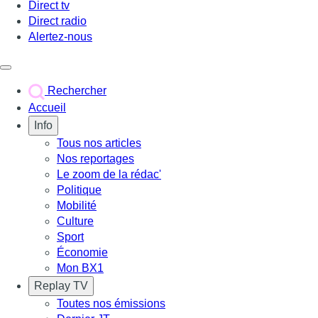
Direct tv
Direct radio
Alertez-nous
Déclencher le menu
Rechercher
Accueil
Info
Tous nos articles
Nos reportages
Le zoom de la rédac'
Politique
Mobilité
Culture
Sport
Économie
Mon BX1
Replay TV
Toutes nos émissions