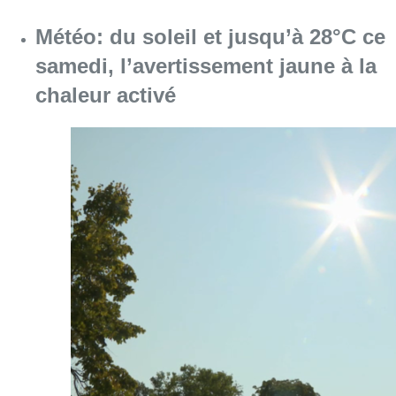
Consulter l'article "Météo: du soleil et jusqu
08 août 2026
Coups de feu sur fond de “rivalité
amoureuse” à Uccle: une personne
blessée à la jambe