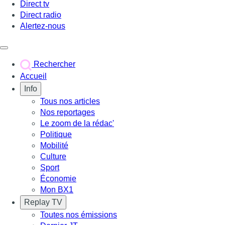
Direct tv
Direct radio
Alertez-nous
Déclencher le menu
Rechercher
Accueil
Info
Tous nos articles
Nos reportages
Le zoom de la rédac'
Politique
Mobilité
Culture
Sport
Économie
Mon BX1
Replay TV
Toutes nos émissions