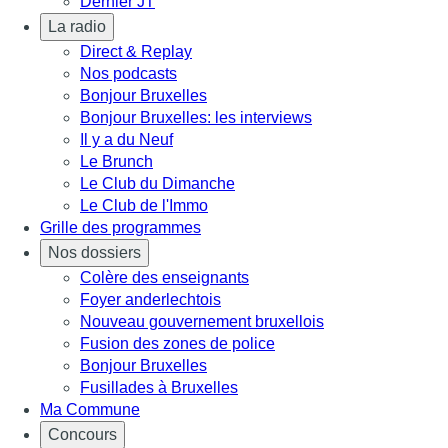
Dernier JT
La radio
Direct & Replay
Nos podcasts
Bonjour Bruxelles
Bonjour Bruxelles: les interviews
Il y a du Neuf
Le Brunch
Le Club du Dimanche
Le Club de l'Immo
Grille des programmes
Nos dossiers
Colère des enseignants
Foyer anderlechtois
Nouveau gouvernement bruxellois
Fusion des zones de police
Bonjour Bruxelles
Fusillades à Bruxelles
Ma Commune
Concours