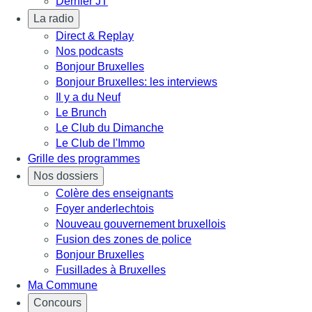
Dernier JT
La radio
Direct & Replay
Nos podcasts
Bonjour Bruxelles
Bonjour Bruxelles: les interviews
Il y a du Neuf
Le Brunch
Le Club du Dimanche
Le Club de l'Immo
Grille des programmes
Nos dossiers
Colère des enseignants
Foyer anderlechtois
Nouveau gouvernement bruxellois
Fusion des zones de police
Bonjour Bruxelles
Fusillades à Bruxelles
Ma Commune
Concours