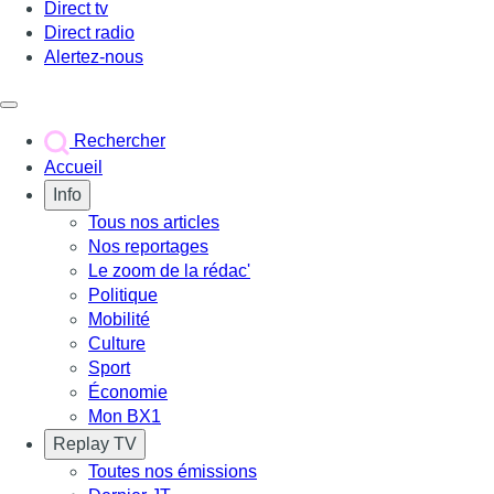
Direct tv
Direct radio
Alertez-nous
Déclencher le menu
Rechercher
Accueil
Info
Tous nos articles
Nos reportages
Le zoom de la rédac'
Politique
Mobilité
Culture
Sport
Économie
Mon BX1
Replay TV
Toutes nos émissions