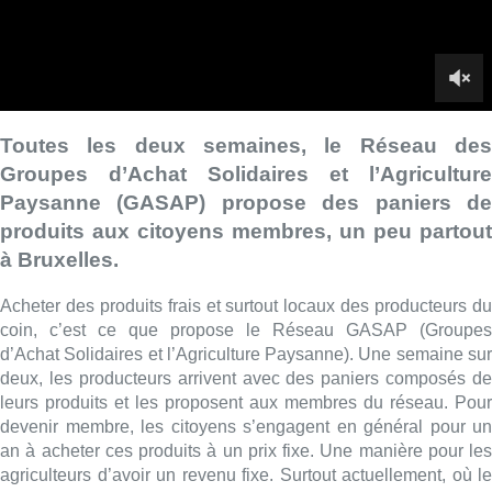
Acheter des produits frais et surtout locaux des producteurs du
coin, c’est ce que propose le Réseau GASAP (Groupes
d’Achat Solidaires et l’Agriculture Paysanne). Une semaine sur
deux, les producteurs arrivent avec des paniers composés de
leurs produits et les proposent aux membres du réseau. Pour
devenir membre, les citoyens s’engagent en général pour un
an à acheter ces produits à un prix fixe. Une manière pour les
agriculteurs d’avoir un revenu fixe. Surtout actuellement, où le
salaire des agriculteurs est sous le feu des projecteurs en
raison de leur mécontentement, car ils jugent leurs revenus trop
bas. Ce système de circuit court pourrait être une alternative.
■ Un reportage de
Maria Bemba
,
Charles Carpreau
et
Hugo Moriamé
Lire aussi :
La Commune d’Ixelles ouvre un
registre de condoléances en