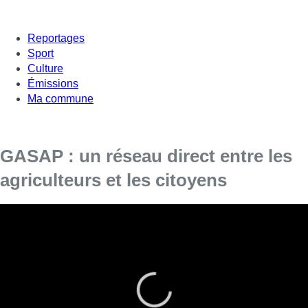
Reportages
Sport
Culture
Émissions
Ma commune
GASAP : un réseau direct entre les
agriculteurs et les citoyens
Toutes les deux semaines, le Réseau des
Groupes d’Achat Solidaires et l’Agriculture
Paysanne (GASAP) propose des paniers de
produits aux citoyens membres, un peu partout
à Bruxelles.