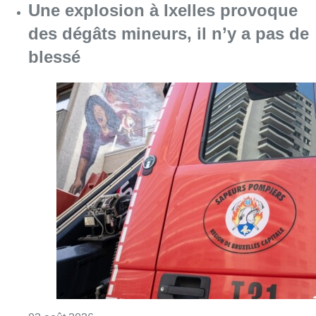
Consulter l'article "Une explosion à Ixelles 
03 août 2026
Partager l'article
Facebook
Twitter
WhatsApp
Share
03 février 2024
- 17h07
Modifié le
07 février 2024
- 13h10
agriculteurs
circuit court
citoyen
GASAP