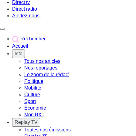
Direct tv
Direct radio
Alertez-nous
Déclencher le menu
Rechercher
Accueil
Info
Tous nos articles
Nos reportages
Le zoom de la rédac'
Politique
Mobilité
Culture
Sport
Économie
Mon BX1
Replay TV
Toutes nos émissions