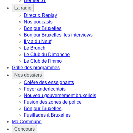
Dernier JT
La radio
Direct & Replay
Nos podcasts
Bonjour Bruxelles
Bonjour Bruxelles: les interviews
Il y a du Neuf
Le Brunch
Le Club du Dimanche
Le Club de l'Immo
Grille des programmes
Nos dossiers
Colère des enseignants
Foyer anderlechtois
Nouveau gouvernement bruxellois
Fusion des zones de police
Bonjour Bruxelles
Fusillades à Bruxelles
Ma Commune
Concours