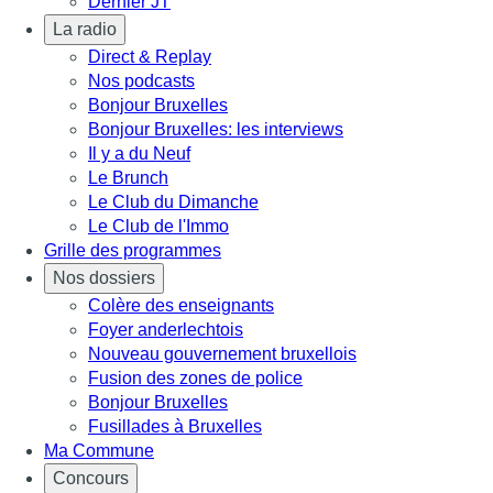
Dernier JT
La radio
Direct & Replay
Nos podcasts
Bonjour Bruxelles
Bonjour Bruxelles: les interviews
Il y a du Neuf
Le Brunch
Le Club du Dimanche
Le Club de l'Immo
Grille des programmes
Nos dossiers
Colère des enseignants
Foyer anderlechtois
Nouveau gouvernement bruxellois
Fusion des zones de police
Bonjour Bruxelles
Fusillades à Bruxelles
Ma Commune
Concours