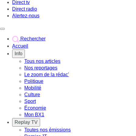
Direct tv
Direct radio
Alertez-nous
Déclencher le menu
Rechercher
Accueil
Info
Tous nos articles
Nos reportages
Le zoom de la rédac'
Politique
Mobilité
Culture
Sport
Économie
Mon BX1
Replay TV
Toutes nos émissions