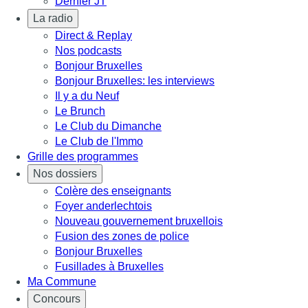
Dernier JT
La radio
Direct & Replay
Nos podcasts
Bonjour Bruxelles
Bonjour Bruxelles: les interviews
Il y a du Neuf
Le Brunch
Le Club du Dimanche
Le Club de l'Immo
Grille des programmes
Nos dossiers
Colère des enseignants
Foyer anderlechtois
Nouveau gouvernement bruxellois
Fusion des zones de police
Bonjour Bruxelles
Fusillades à Bruxelles
Ma Commune
Concours