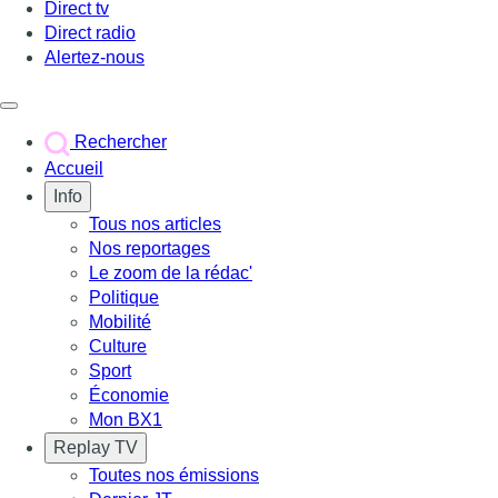
Direct tv
Direct radio
Alertez-nous
Déclencher le menu
Rechercher
Accueil
Info
Tous nos articles
Nos reportages
Le zoom de la rédac'
Politique
Mobilité
Culture
Sport
Économie
Mon BX1
Replay TV
Toutes nos émissions