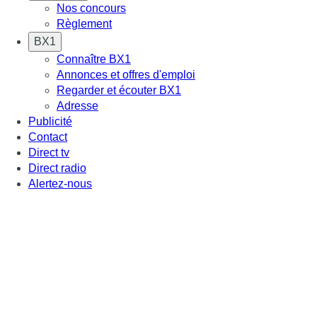
Nos concours
Règlement
BX1
Connaître BX1
Annonces et offres d'emploi
Regarder et écouter BX1
Adresse
Publicité
Contact
Direct tv
Direct radio
Alertez-nous