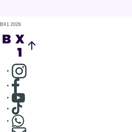
BX1 2026
Back to top
Consulter page Instagram
Consulter page Facebook
Consulter Youtube
Consulter TikTok
Nous rejoindre sur Whatsapp
S'abonner à notre newsletter