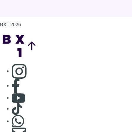
Consulter page Facebook
Consulter Youtube
Consulter TikTok
Nous rejoindre sur Whatsapp
S'abonner à notre newsletter
Connaître BX1
Publicité
Offres d'emploi
Contact
Mentions légales
Politique de cookies (UE)
Gérer les cookies