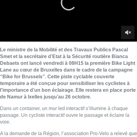
temporaire a été conçue pour sensibiliser les cyclistes à
l’importance d’un bon éclairage. Elle restera en place porte
de Namur à Ixelles jusqu’au 26 octobre.
Dans un container, un mur led interactif s’illumine à chaque
passage. Un cycliste interactif ouvre le passage et éclaire la
voie.
A la demande de la Région, l’association Pro-Velo a relevé que
24% des cyclistes n’ont aucun éclairage sur leur vélo. Ces
données ont été considérées comme un signal par Bianca
Debaets et Pascal Smet, qui ont estimé qu’avec l’arrivée de
l’hiver, une mauvaise visibilité devient un problème important
pour les cyclistes.
“
Il ne faut pas que le nombre croissant de cyclistes conduise à
plus d’accidents
“, défend Pascal Smet. “
A travers cette
expérience unique, nous souhaitons rappeler aux cyclistes
l’importance de respecter le code de la route et d’être bien
visible
“. Bianca Debaets remarque que “
les cyclistes qui n’ont
pas d’éclairage sur leur vélo ignorent souvent qu’ils sont