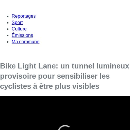
Reportages
Sport
Culture
Émissions
Ma commune
Bike Light Lane: un tunnel lumineux
provisoire pour sensibiliser les
cyclistes à être plus visibles
Le ministre de la Mobilité et des Travaux Publics Pascal
Smet et la secrétaire d’Etat à la Sécurité routière Bianca
Debaets ont lancé vendredi à 08H15 la première Bike Light
Lane au cœur de Bruxelles dans le cadre de la campagne
“Bike for Brussels”. Cette piste cyclable couverte