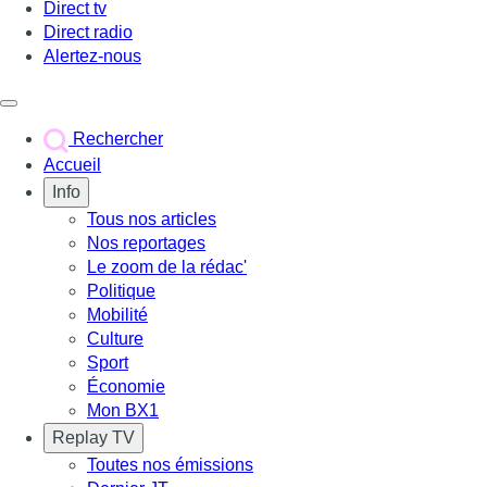
Direct tv
Direct radio
Alertez-nous
Déclencher le menu
Rechercher
Accueil
Info
Tous nos articles
Nos reportages
Le zoom de la rédac'
Politique
Mobilité
Culture
Sport
Économie
Mon BX1
Replay TV
Toutes nos émissions