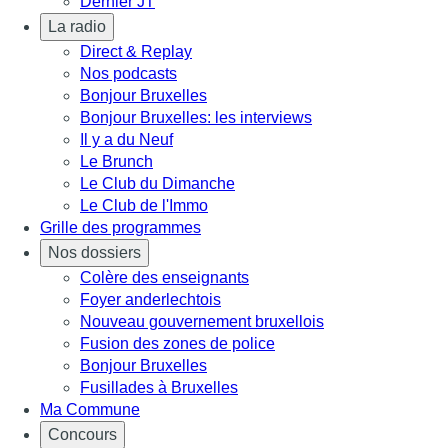
Dernier JT
La radio
Direct & Replay
Nos podcasts
Bonjour Bruxelles
Bonjour Bruxelles: les interviews
Il y a du Neuf
Le Brunch
Le Club du Dimanche
Le Club de l'Immo
Grille des programmes
Nos dossiers
Colère des enseignants
Foyer anderlechtois
Nouveau gouvernement bruxellois
Fusion des zones de police
Bonjour Bruxelles
Fusillades à Bruxelles
Ma Commune
Concours