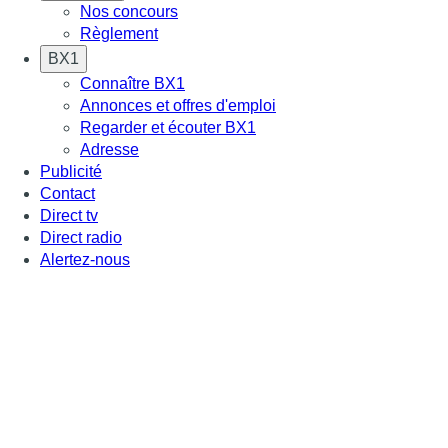
Nos concours
Règlement
BX1
Connaître BX1
Annonces et offres d'emploi
Regarder et écouter BX1
Adresse
Publicité
Contact
Direct tv
Direct radio
Alertez-nous