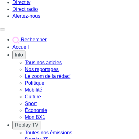
Direct tv
Direct radio
Alertez-nous
Déclencher le menu
Rechercher
Accueil
Info
Tous nos articles
Nos reportages
Le zoom de la rédac'
Politique
Mobilité
Culture
Sport
Économie
Mon BX1
Replay TV
Toutes nos émissions