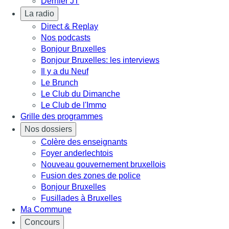
Dernier JT
La radio
Direct & Replay
Nos podcasts
Bonjour Bruxelles
Bonjour Bruxelles: les interviews
Il y a du Neuf
Le Brunch
Le Club du Dimanche
Le Club de l'Immo
Grille des programmes
Nos dossiers
Colère des enseignants
Foyer anderlechtois
Nouveau gouvernement bruxellois
Fusion des zones de police
Bonjour Bruxelles
Fusillades à Bruxelles
Ma Commune
Concours