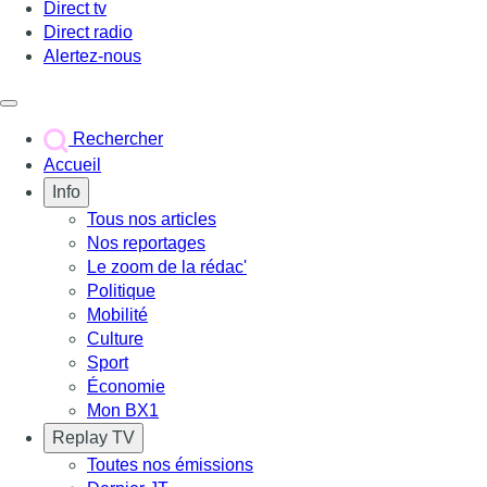
Direct tv
Direct radio
Alertez-nous
Déclencher le menu
Rechercher
Accueil
Info
Tous nos articles
Nos reportages
Le zoom de la rédac'
Politique
Mobilité
Culture
Sport
Économie
Mon BX1
Replay TV
Toutes nos émissions