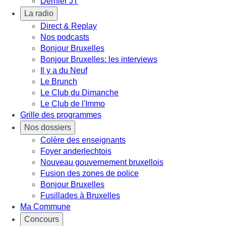
Dernier JT
La radio
Direct & Replay
Nos podcasts
Bonjour Bruxelles
Bonjour Bruxelles: les interviews
Il y a du Neuf
Le Brunch
Le Club du Dimanche
Le Club de l'Immo
Grille des programmes
Nos dossiers
Colère des enseignants
Foyer anderlechtois
Nouveau gouvernement bruxellois
Fusion des zones de police
Bonjour Bruxelles
Fusillades à Bruxelles
Ma Commune
Concours