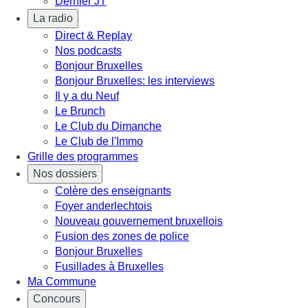
Dernier JT
La radio
Direct & Replay
Nos podcasts
Bonjour Bruxelles
Bonjour Bruxelles: les interviews
Il y a du Neuf
Le Brunch
Le Club du Dimanche
Le Club de l'Immo
Grille des programmes
Nos dossiers
Colère des enseignants
Foyer anderlechtois
Nouveau gouvernement bruxellois
Fusion des zones de police
Bonjour Bruxelles
Fusillades à Bruxelles
Ma Commune
Concours