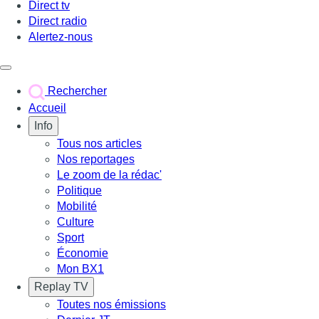
Direct tv
Direct radio
Alertez-nous
Déclencher le menu
Rechercher
Accueil
Info
Tous nos articles
Nos reportages
Le zoom de la rédac'
Politique
Mobilité
Culture
Sport
Économie
Mon BX1
Replay TV
Toutes nos émissions