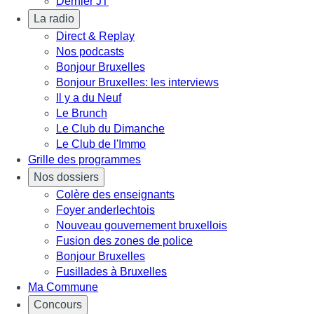
Dernier JT
La radio
Direct & Replay
Nos podcasts
Bonjour Bruxelles
Bonjour Bruxelles: les interviews
Il y a du Neuf
Le Brunch
Le Club du Dimanche
Le Club de l'Immo
Grille des programmes
Nos dossiers
Colère des enseignants
Foyer anderlechtois
Nouveau gouvernement bruxellois
Fusion des zones de police
Bonjour Bruxelles
Fusillades à Bruxelles
Ma Commune
Concours