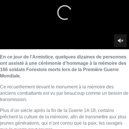
Ce recueillement devant le monument à la mémoire des
anciens combattants est vu par beaucoup comme un besoin de
transmission.
Plus d’un siècle après la fin de la Guerre 14-18, certains
prêchent la culture de la mémoire, afin de transmettre aux plus
jeunes générations, qui n’ont connu que la paix, les ravages
que la guerre peut causer.
■ Un reportage de
Jean-Michel Herbint
et
Marjorie Fellinger
.
Lire aussi :
Survol de Bruxelles: Berchem-
Sainte-Agathe dépose “une action
judiciaire en cessation