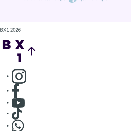
Consulter page Facebook
Consulter Youtube
Consulter TikTok
Nous rejoindre sur Whatsapp
S'abonner à notre newsletter
Connaître BX1
Publicité
Offres d'emploi
Contact
Mentions légales
Politique de cookies (UE)
Gérer les cookies