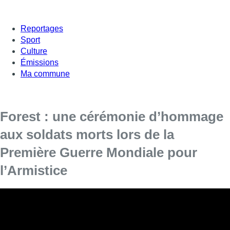
Reportages
Sport
Culture
Émissions
Ma commune
Forest : une cérémonie d’hommage
aux soldats morts lors de la
Première Guerre Mondiale pour
l’Armistice
En ce jour de l’Armistice, quelques dizaines de personnes
ont assisté à une cérémonie d’hommage à la mémoire des
166 soldats Forestois morts lors de la Première Guerre
Mondiale.