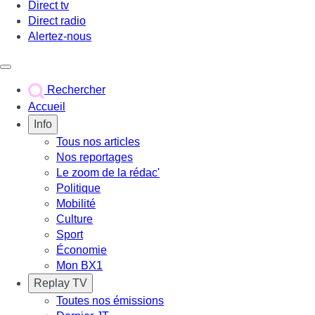
Direct tv
Direct radio
Alertez-nous
Déclencher le menu
Rechercher
Accueil
Info
Tous nos articles
Nos reportages
Le zoom de la rédac'
Politique
Mobilité
Culture
Sport
Économie
Mon BX1
Replay TV
Toutes nos émissions