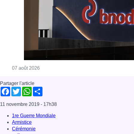
Partager l'article
Facebook
Twitter
WhatsApp
Share
11 novembre 2019
- 17h38
1re Guerre Mondiale
Armistice
Cérémonie
poilus
Forest
News
Offres d’emploi