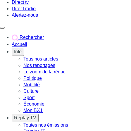
Direct tv
Direct radio
Alertez-nous
Déclencher le menu
Rechercher
Accueil
Info
Tous nos articles
Nos reportages
Le zoom de la rédac'
Politique
Mobilité
Culture
Sport
Économie
Mon BX1
Replay TV
Toutes nos émissions