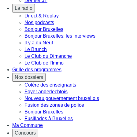
Dernier JT
La radio
Direct & Replay
Nos podcasts
Bonjour Bruxelles
Bonjour Bruxelles: les interviews
Il y a du Neuf
Le Brunch
Le Club du Dimanche
Le Club de l'Immo
Grille des programmes
Nos dossiers
Colère des enseignants
Foyer anderlechtois
Nouveau gouvernement bruxellois
Fusion des zones de police
Bonjour Bruxelles
Fusillades à Bruxelles
Ma Commune
Concours