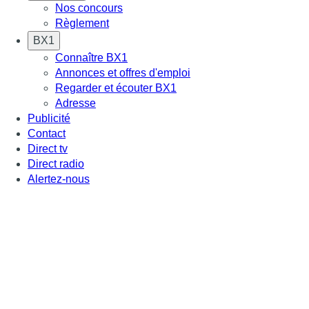
Nos concours
Règlement
BX1
Connaître BX1
Annonces et offres d'emploi
Regarder et écouter BX1
Adresse
Publicité
Contact
Direct tv
Direct radio
Alertez-nous