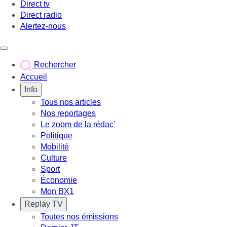
Direct tv
Direct radio
Alertez-nous
Déclencher le menu
Rechercher
Accueil
Info
Tous nos articles
Nos reportages
Le zoom de la rédac'
Politique
Mobilité
Culture
Sport
Économie
Mon BX1
Replay TV
Toutes nos émissions