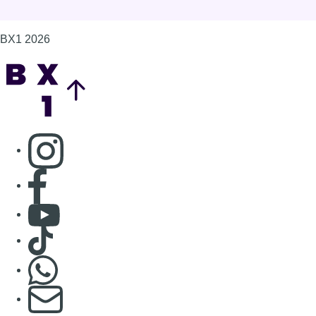
BX1 2026
Back to top
Consulter page Instagram
Consulter page Facebook
Consulter Youtube
Consulter TikTok
Nous rejoindre sur Whatsapp
S'abonner à notre newsletter