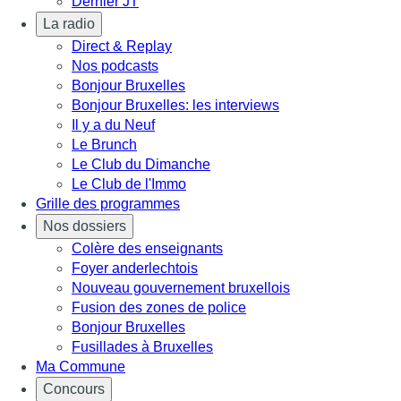
Dernier JT
La radio
Direct & Replay
Nos podcasts
Bonjour Bruxelles
Bonjour Bruxelles: les interviews
Il y a du Neuf
Le Brunch
Le Club du Dimanche
Le Club de l'Immo
Grille des programmes
Nos dossiers
Colère des enseignants
Foyer anderlechtois
Nouveau gouvernement bruxellois
Fusion des zones de police
Bonjour Bruxelles
Fusillades à Bruxelles
Ma Commune
Concours