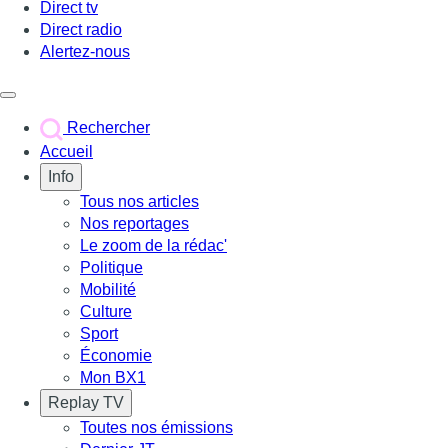
Direct tv
Direct radio
Alertez-nous
Déclencher le menu
Rechercher
Accueil
Info
Tous nos articles
Nos reportages
Le zoom de la rédac'
Politique
Mobilité
Culture
Sport
Économie
Mon BX1
Replay TV
Toutes nos émissions