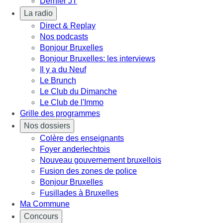
Dernier JT
La radio
Direct & Replay
Nos podcasts
Bonjour Bruxelles
Bonjour Bruxelles: les interviews
Il y a du Neuf
Le Brunch
Le Club du Dimanche
Le Club de l'Immo
Grille des programmes
Nos dossiers
Colère des enseignants
Foyer anderlechtois
Nouveau gouvernement bruxellois
Fusion des zones de police
Bonjour Bruxelles
Fusillades à Bruxelles
Ma Commune
Concours