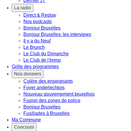
Dernier JT
La radio
Direct & Replay
Nos podcasts
Bonjour Bruxelles
Bonjour Bruxelles: les interviews
Il y a du Neuf
Le Brunch
Le Club du Dimanche
Le Club de l'Immo
Grille des programmes
Nos dossiers
Colère des enseignants
Foyer anderlechtois
Nouveau gouvernement bruxellois
Fusion des zones de police
Bonjour Bruxelles
Fusillades à Bruxelles
Ma Commune
Concours