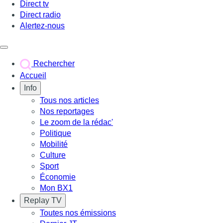
Direct tv
Direct radio
Alertez-nous
Déclencher le menu
Rechercher
Accueil
Info
Tous nos articles
Nos reportages
Le zoom de la rédac'
Politique
Mobilité
Culture
Sport
Économie
Mon BX1
Replay TV
Toutes nos émissions