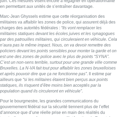
juin. Ces mesures visent encore à regagner en opérationnalité
en permettant aux unités de s’entraîner davantage.
Marc-Jean Ghyssels estime que cette réorganisation des
militaires va affaiblir les zones de police, qui assurent déjà des
charges des autorités fédérales :
“Ils vont remplacer les
militaires statiques devant les écoles juives et les synagogues
par des patrouilles militaires, qui circuleraient en véhicule. Cela
n’aura pas le même impact. Nous, on va devoir remettre des
policiers devant les points sensibles pour monter la garde et on
est une des zones de police avec le plus de points “SYNA”.
C’est un non-sens terrible, surtout pour une grande ville comme
Bruxelles. La N-VA fait tout pour affaiblir les zones bruxelloises
et après pouvoir dire que ça ne fonctionne pas”
. Il estime par
ailleurs que
“si les militaires étaient bien perçus aux points
statiques, ils risquent d’être moins bien acceptés par la
population quand ils circuleront en véhicule”
.
Pour le bourgmestre, les grandes communications du
gouvernement fédéral sur la sécurité tiennent plus de l’effet
d’annonce que d’une réelle prise en main des réalités du