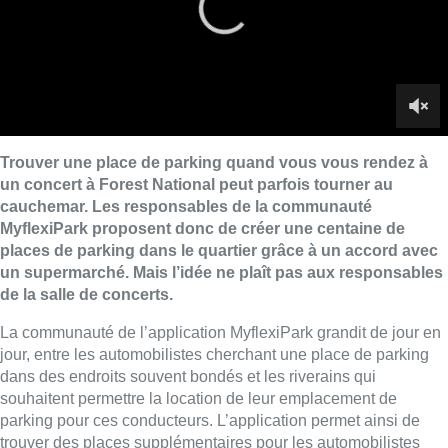
un supermarché. Mais l’idée ne plaît pas aux responsables
de la salle de concerts.
La communauté de l’application MyflexiPark grandit de jour en
jour, entre les automobilistes cherchant une place de parking
dans des endroits souvent bondés et les riverains qui
souhaitent permettre la location de leur emplacement de
parking pour ces conducteurs. L’application permet ainsi de
trouver des places supplémentaires pour les automobilistes
prêts à payer un peu plus.
Ce vendredi, à l’occasion du concert de James Blunt,
MyflexiPark souhaite ainsi proposer aux visiteurs de Forest
National un parking de près de 100 places sur le site du
supermarché Carrefour, à moins d’un kilomètre de la salle de
concerts. Il s’agira avant tout d’un test, avant une éventuelle
prolongation du partenariat par la suite.
Mais l’initiative ne plaît pas à Forest National, qui planche
depuis quatre ans sur un plan de mobilité et souhaite avant tout
mettre en avant les transports en commun, via des trams