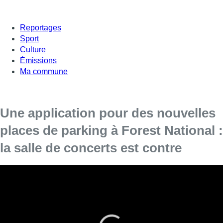
Reportages
Sport
Culture
Émissions
Ma commune
Une application pour des nouvelles
places de parking à Forest National :
la salle de concerts est contre
Trouver une place de parking quand vous vous rendez à
un concert à Forest National peut parfois tourner au
cauchemar. Les responsables de la communauté
MyflexiPark proposent donc de créer une centaine de
places de parking dans le quartier grâce à un accord avec