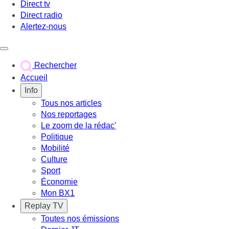
Direct tv
Direct radio
Alertez-nous
Déclencher le menu
Rechercher
Accueil
Info
Tous nos articles
Nos reportages
Le zoom de la rédac'
Politique
Mobilité
Culture
Sport
Économie
Mon BX1
Replay TV
Toutes nos émissions