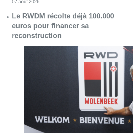
Consulter l'article "Le RWDM récolte déjà 10
07 août 2026
Partager l'article
Facebook
Twitter
WhatsApp
Share
03 novembre 2017
- 06h38
Concerts
Forest National
Mobilité
parking