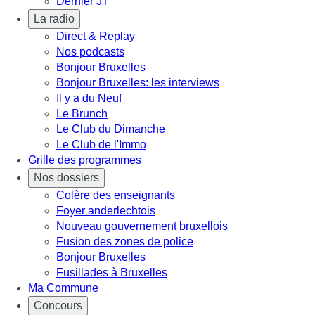
Dernier JT
La radio
Direct & Replay
Nos podcasts
Bonjour Bruxelles
Bonjour Bruxelles: les interviews
Il y a du Neuf
Le Brunch
Le Club du Dimanche
Le Club de l'Immo
Grille des programmes
Nos dossiers
Colère des enseignants
Foyer anderlechtois
Nouveau gouvernement bruxellois
Fusion des zones de police
Bonjour Bruxelles
Fusillades à Bruxelles
Ma Commune
Concours