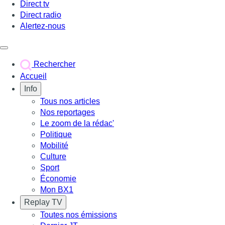
Direct tv
Direct radio
Alertez-nous
Déclencher le menu
Rechercher
Accueil
Info
Tous nos articles
Nos reportages
Le zoom de la rédac'
Politique
Mobilité
Culture
Sport
Économie
Mon BX1
Replay TV
Toutes nos émissions