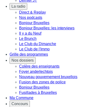
Dernier JT
La radio
Direct & Replay
Nos podcasts
Bonjour Bruxelles
Bonjour Bruxelles: les interviews
Il y a du Neuf
Le Brunch
Le Club du Dimanche
Le Club de l'Immo
Grille des programmes
Nos dossiers
Colère des enseignants
Foyer anderlechtois
Nouveau gouvernement bruxellois
Fusion des zones de police
Bonjour Bruxelles
Fusillades à Bruxelles
Ma Commune
Concours