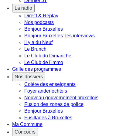
Dernier JT
La radio
Direct & Replay
Nos podcasts
Bonjour Bruxelles
Bonjour Bruxelles: les interviews
Il y a du Neuf
Le Brunch
Le Club du Dimanche
Le Club de l'Immo
Grille des programmes
Nos dossiers
Colère des enseignants
Foyer anderlechtois
Nouveau gouvernement bruxellois
Fusion des zones de police
Bonjour Bruxelles
Fusillades à Bruxelles
Ma Commune
Concours