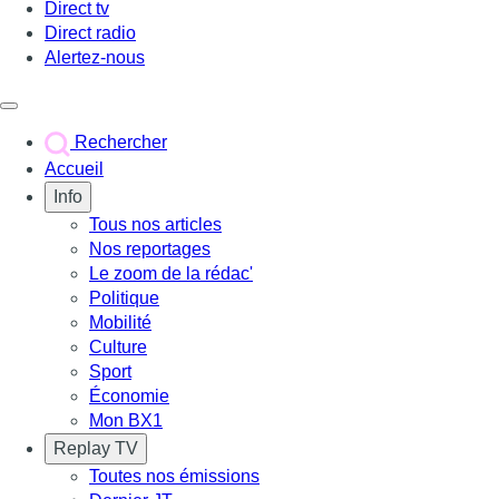
Direct tv
Direct radio
Alertez-nous
Déclencher le menu
Rechercher
Accueil
Info
Tous nos articles
Nos reportages
Le zoom de la rédac'
Politique
Mobilité
Culture
Sport
Économie
Mon BX1
Replay TV
Toutes nos émissions