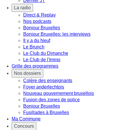
Dernier JT
La radio
Direct & Replay
Nos podcasts
Bonjour Bruxelles
Bonjour Bruxelles: les interviews
Il y a du Neuf
Le Brunch
Le Club du Dimanche
Le Club de l'Immo
Grille des programmes
Nos dossiers
Colère des enseignants
Foyer anderlechtois
Nouveau gouvernement bruxellois
Fusion des zones de police
Bonjour Bruxelles
Fusillades à Bruxelles
Ma Commune
Concours