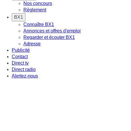
Nos concours
Règlement
BX1
Connaître BX1
Annonces et offres d'emploi
Regarder et écouter BX1
Adresse
Publicité
Contact
Direct tv
Direct radio
Alertez-nous