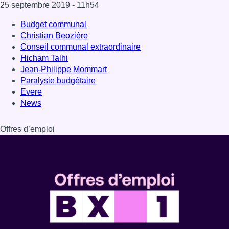
25 septembre 2019
- 11h54
Budget communal
Christian Beozière
Conseil communal extraordinaire
Hicham Talhi
Jean-Philippe Mommart
Paralysie budgétaire
Evere
News
Offres d’emploi