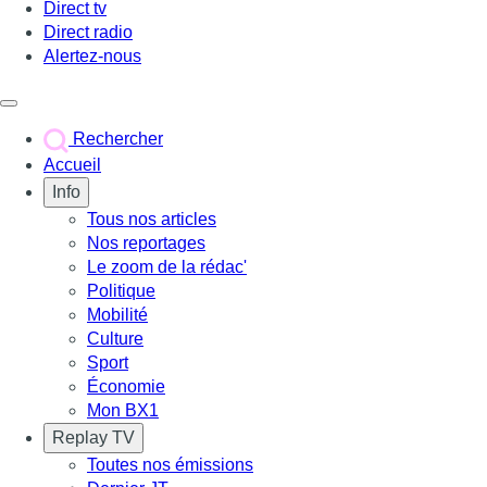
Direct tv
Direct radio
Alertez-nous
Déclencher le menu
Rechercher
Accueil
Info
Tous nos articles
Nos reportages
Le zoom de la rédac'
Politique
Mobilité
Culture
Sport
Économie
Mon BX1
Replay TV
Toutes nos émissions