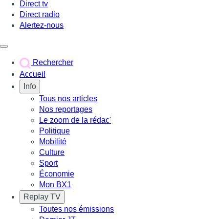
Direct tv
Direct radio
Alertez-nous
Déclencher le menu
Rechercher
Accueil
Info
Tous nos articles
Nos reportages
Le zoom de la rédac'
Politique
Mobilité
Culture
Sport
Économie
Mon BX1
Replay TV
Toutes nos émissions