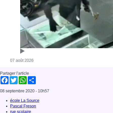
Consulter l'article "Deux mineurs interpell
07 août 2026
Partager l'article
Facebook
Twitter
WhatsApp
Share
08 septembre 2020
- 10h57
école La Source
Pascal Freson
rue scolaire