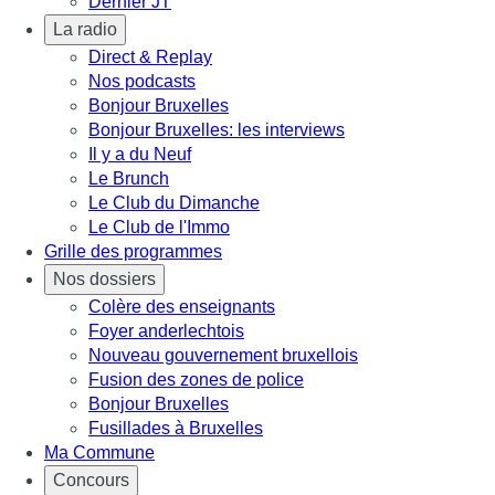
Dernier JT
La radio
Direct & Replay
Nos podcasts
Bonjour Bruxelles
Bonjour Bruxelles: les interviews
Il y a du Neuf
Le Brunch
Le Club du Dimanche
Le Club de l'Immo
Grille des programmes
Nos dossiers
Colère des enseignants
Foyer anderlechtois
Nouveau gouvernement bruxellois
Fusion des zones de police
Bonjour Bruxelles
Fusillades à Bruxelles
Ma Commune
Concours