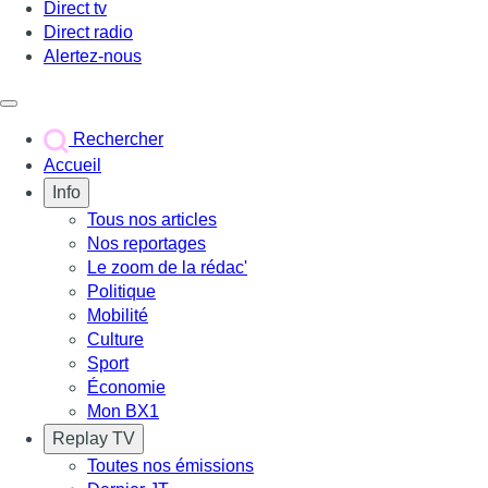
Direct tv
Direct radio
Alertez-nous
Déclencher le menu
Rechercher
Accueil
Info
Tous nos articles
Nos reportages
Le zoom de la rédac'
Politique
Mobilité
Culture
Sport
Économie
Mon BX1
Replay TV
Toutes nos émissions