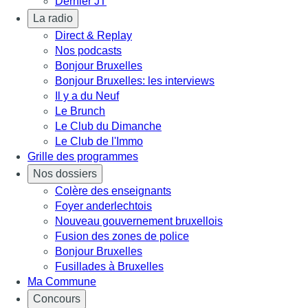
Dernier JT
La radio
Direct & Replay
Nos podcasts
Bonjour Bruxelles
Bonjour Bruxelles: les interviews
Il y a du Neuf
Le Brunch
Le Club du Dimanche
Le Club de l'Immo
Grille des programmes
Nos dossiers
Colère des enseignants
Foyer anderlechtois
Nouveau gouvernement bruxellois
Fusion des zones de police
Bonjour Bruxelles
Fusillades à Bruxelles
Ma Commune
Concours