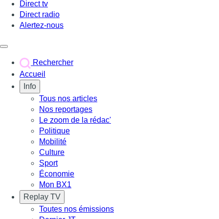
Direct tv
Direct radio
Alertez-nous
Déclencher le menu
Rechercher
Accueil
Info
Tous nos articles
Nos reportages
Le zoom de la rédac'
Politique
Mobilité
Culture
Sport
Économie
Mon BX1
Replay TV
Toutes nos émissions