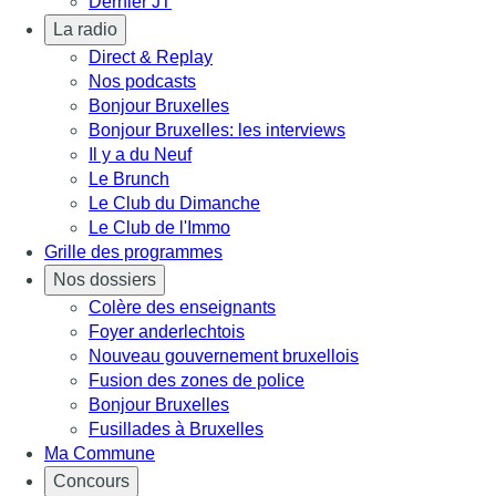
Dernier JT
La radio
Direct & Replay
Nos podcasts
Bonjour Bruxelles
Bonjour Bruxelles: les interviews
Il y a du Neuf
Le Brunch
Le Club du Dimanche
Le Club de l'Immo
Grille des programmes
Nos dossiers
Colère des enseignants
Foyer anderlechtois
Nouveau gouvernement bruxellois
Fusion des zones de police
Bonjour Bruxelles
Fusillades à Bruxelles
Ma Commune
Concours