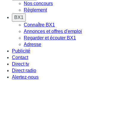
Nos concours
Règlement
BX1
Connaître BX1
Annonces et offres d'emploi
Regarder et écouter BX1
Adresse
Publicité
Contact
Direct tv
Direct radio
Alertez-nous