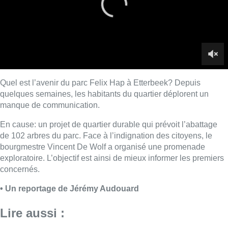
bourgmestre Vincent De Wolf a organisé une promenade
exploratoire. L’objectif est ainsi de mieux informer les premiers
concernés.
• Un reportage de Jérémy Audouard
Lire aussi :
Survol de Bruxelles: Berchem-
Sainte-Agathe dépose “une action
judiciaire en cessation
environnementale”