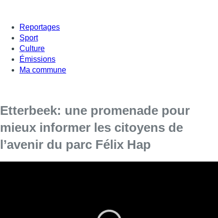
Reportages
Sport
Culture
Émissions
Ma commune
Etterbeek: une promenade pour
mieux informer les citoyens de
l’avenir du parc Félix Hap
Quel est l’avenir du parc Felix Hap à Etterbeek? Depuis
quelques semaines, les habitants du quartier déplorent un
manque de communication.
En cause: un projet de quartier durable qui prévoit l’abattage
de 102 arbres du parc. Face à l’indignation des citoyens, le