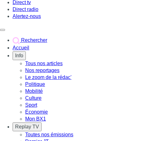
Direct tv
Direct radio
Alertez-nous
Déclencher le menu
Rechercher
Accueil
Info
Tous nos articles
Nos reportages
Le zoom de la rédac'
Politique
Mobilité
Culture
Sport
Économie
Mon BX1
Replay TV
Toutes nos émissions