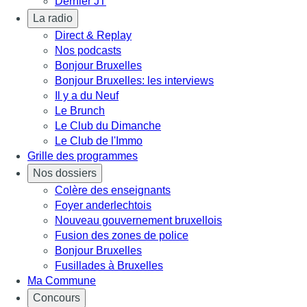
Dernier JT
La radio
Direct & Replay
Nos podcasts
Bonjour Bruxelles
Bonjour Bruxelles: les interviews
Il y a du Neuf
Le Brunch
Le Club du Dimanche
Le Club de l'Immo
Grille des programmes
Nos dossiers
Colère des enseignants
Foyer anderlechtois
Nouveau gouvernement bruxellois
Fusion des zones de police
Bonjour Bruxelles
Fusillades à Bruxelles
Ma Commune
Concours