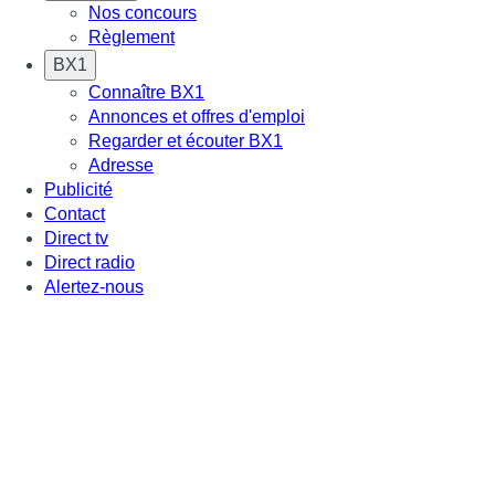
Nos concours
Règlement
BX1
Connaître BX1
Annonces et offres d'emploi
Regarder et écouter BX1
Adresse
Publicité
Contact
Direct tv
Direct radio
Alertez-nous