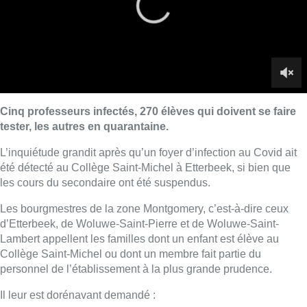
Les bourgmestres de la zone Montgomery, c’est-à-dire ceux
d’Etterbeek, de Woluwe-Saint-Pierre et de Woluwe-Saint-
Lambert appellent les familles dont un enfant est élève au
Collège Saint-Michel ou dont un membre fait partie du
personnel de l’établissement à la plus grande prudence.
Il leur est dorénavant demandé :
– de
prévoir un test PCR
, le plus rapidement possible,
pour tous les membres de la famille vivant sous le même
toit,
et d’effectuer un second test PCR 7 jours plus
tard
;
– de
se mettre en quarantaine
au minimum jusqu’à
l’obtention du résultat négatif du second test PCR ;
– de
garder à la maison leurs enfants scolarisés dans
d’autres établissements
scolaires.
Il leur est également demandé évidemment de respecter toutes
les mesures sanitaires nécessaires pour éviter la propagation
du virus.