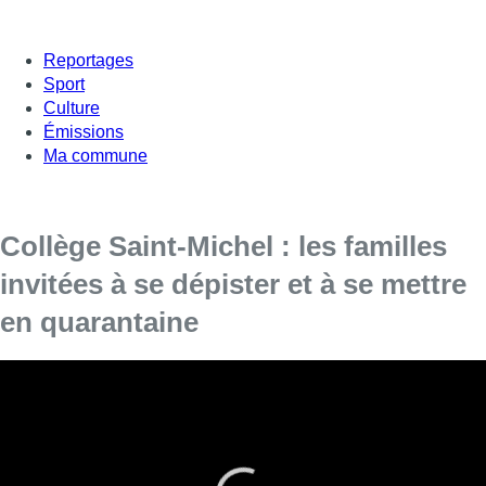
Reportages
Sport
Culture
Émissions
Ma commune
Collège Saint-Michel : les familles
invitées à se dépister et à se mettre
en quarantaine
Cinq professeurs infectés, 270 élèves qui doivent se faire
tester, les autres en quarantaine.
L’inquiétude grandit après qu’un foyer d’infection au Covid ait
été détecté au Collège Saint-Michel à Etterbeek, si bien que
les cours du secondaire ont été suspendus.