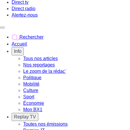
Direct tv
Direct radio
Alertez-nous
Déclencher le menu
Rechercher
Accueil
Info
Tous nos articles
Nos reportages
Le zoom de la rédac'
Politique
Mobilité
Culture
Sport
Économie
Mon BX1
Replay TV
Toutes nos émissions