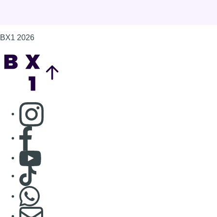
Consulter page Facebook
Consulter Youtube
Consulter TikTok
Nous rejoindre sur Whatsapp
S'abonner à notre newsletter
Connaître BX1
Publicité
Offres d'emploi
Contact
Mentions légales
Politique de cookies (UE)
Gérer les cookies