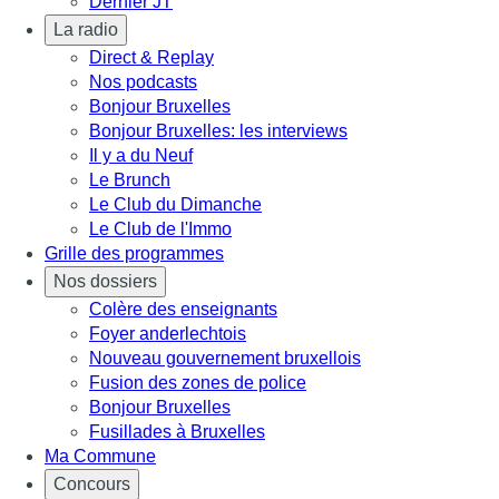
Dernier JT
La radio
Direct & Replay
Nos podcasts
Bonjour Bruxelles
Bonjour Bruxelles: les interviews
Il y a du Neuf
Le Brunch
Le Club du Dimanche
Le Club de l'Immo
Grille des programmes
Nos dossiers
Colère des enseignants
Foyer anderlechtois
Nouveau gouvernement bruxellois
Fusion des zones de police
Bonjour Bruxelles
Fusillades à Bruxelles
Ma Commune
Concours