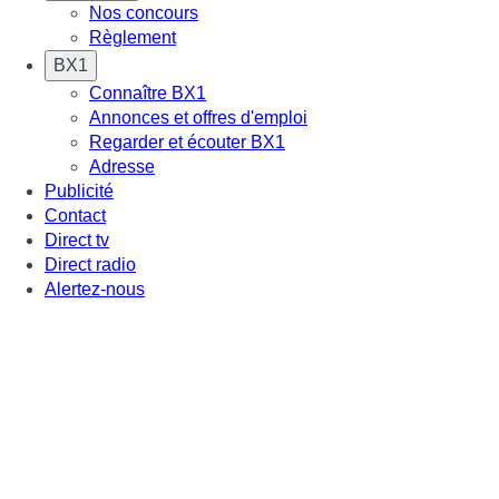
Nos concours
Règlement
BX1
Connaître BX1
Annonces et offres d'emploi
Regarder et écouter BX1
Adresse
Publicité
Contact
Direct tv
Direct radio
Alertez-nous