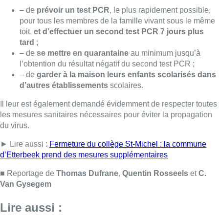
► Lire aussi :
Fermeture du collège St-Michel : la commune
d’Etterbeek prend des mesures supplémentaires
■ Reportage de
Thomas Dufrane
,
Quentin Rosseels
et
C.
Van Gysegem
Lire aussi :
Un nouveau club de MMA ouvre
ses portes à Evere : “C’est pas
comme on voit à la télé”