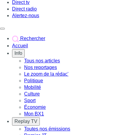
Direct tv
Direct radio
Alertez-nous
Déclencher le menu
Rechercher
Accueil
Info
Tous nos articles
Nos reportages
Le zoom de la rédac'
Politique
Mobilité
Culture
Sport
Économie
Mon BX1
Replay TV
Toutes nos émissions