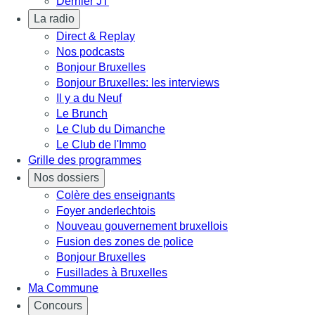
Dernier JT
La radio
Direct & Replay
Nos podcasts
Bonjour Bruxelles
Bonjour Bruxelles: les interviews
Il y a du Neuf
Le Brunch
Le Club du Dimanche
Le Club de l'Immo
Grille des programmes
Nos dossiers
Colère des enseignants
Foyer anderlechtois
Nouveau gouvernement bruxellois
Fusion des zones de police
Bonjour Bruxelles
Fusillades à Bruxelles
Ma Commune
Concours