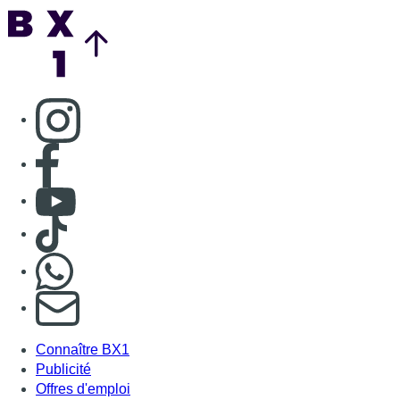
Back to top
Consulter page Instagram
Consulter page Facebook
Consulter Youtube
Consulter TikTok
Nous rejoindre sur Whatsapp
S'abonner à notre newsletter
Connaître BX1
Publicité
Offres d'emploi