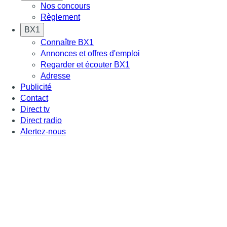
Nos concours
Règlement
BX1
Connaître BX1
Annonces et offres d'emploi
Regarder et écouter BX1
Adresse
Publicité
Contact
Direct tv
Direct radio
Alertez-nous