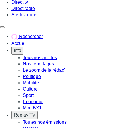
Direct tv
Direct radio
Alertez-nous
Déclencher le menu
Rechercher
Accueil
Info
Tous nos articles
Nos reportages
Le zoom de la rédac'
Politique
Mobilité
Culture
Sport
Économie
Mon BX1
Replay TV
Toutes nos émissions