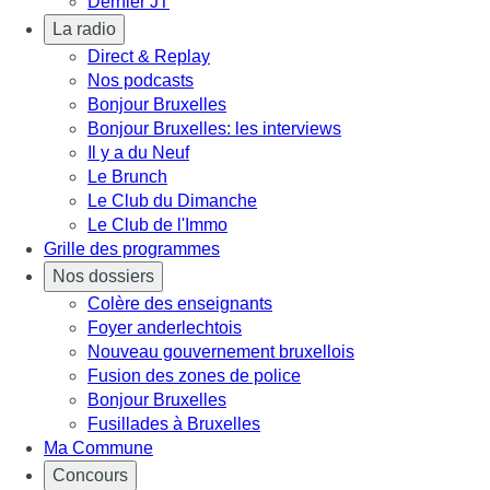
Dernier JT
La radio
Direct & Replay
Nos podcasts
Bonjour Bruxelles
Bonjour Bruxelles: les interviews
Il y a du Neuf
Le Brunch
Le Club du Dimanche
Le Club de l'Immo
Grille des programmes
Nos dossiers
Colère des enseignants
Foyer anderlechtois
Nouveau gouvernement bruxellois
Fusion des zones de police
Bonjour Bruxelles
Fusillades à Bruxelles
Ma Commune
Concours