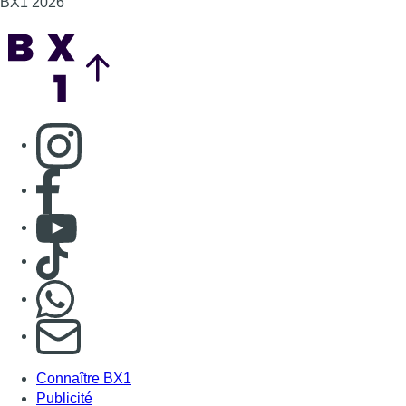
BX1 2026
Back to top
Consulter page Instagram
Consulter page Facebook
Consulter Youtube
Consulter TikTok
Nous rejoindre sur Whatsapp
S'abonner à notre newsletter
Connaître BX1
Publicité