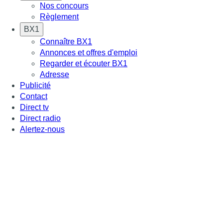
Nos concours
Règlement
BX1
Connaître BX1
Annonces et offres d'emploi
Regarder et écouter BX1
Adresse
Publicité
Contact
Direct tv
Direct radio
Alertez-nous