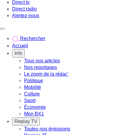
Direct tv
Direct radio
Alertez-nous
Déclencher le menu
Rechercher
Accueil
Info
Tous nos articles
Nos reportages
Le zoom de la rédac'
Politique
Mobilité
Culture
Sport
Économie
Mon BX1
Replay TV
Toutes nos émissions