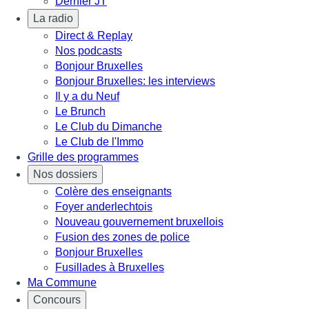
Dernier JT
La radio
Direct & Replay
Nos podcasts
Bonjour Bruxelles
Bonjour Bruxelles: les interviews
Il y a du Neuf
Le Brunch
Le Club du Dimanche
Le Club de l'Immo
Grille des programmes
Nos dossiers
Colère des enseignants
Foyer anderlechtois
Nouveau gouvernement bruxellois
Fusion des zones de police
Bonjour Bruxelles
Fusillades à Bruxelles
Ma Commune
Concours