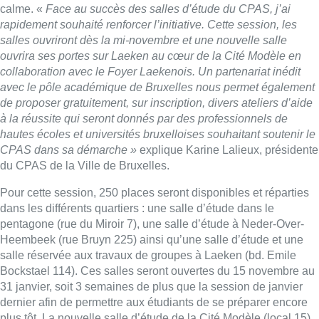
calme. «
Face au succès des salles d’étude du CPAS, j’ai
rapidement souhaité renforcer l’initiative. Cette session, les
salles ouvriront dès la mi-novembre et une nouvelle salle
ouvrira ses portes sur Laeken au cœur de la Cité Modèle en
collaboration avec le Foyer Laekenois. Un partenariat inédit
avec le pôle académique de Bruxelles nous permet également
de proposer gratuitement, sur inscription, divers ateliers d’aide
à la réussite qui seront donnés par des professionnels de
hautes écoles et universités bruxelloises souhaitant soutenir le
CPAS dans sa démarche »
explique Karine Lalieux, présidente
du CPAS de la Ville de Bruxelles.
Pour cette session, 250 places seront disponibles et réparties
dans les différents quartiers : une salle d’étude dans le
pentagone (rue du Miroir 7), une salle d’étude à Neder-Over-
Heembeek (rue Bruyn 225) ainsi qu’une salle d’étude et une
salle réservée aux travaux de groupes à Laeken (bd. Emile
Bockstael 114). Ces salles seront ouvertes du 15 novembre au
31 janvier, soit 3 semaines de plus que la session de janvier
dernier afin de permettre aux étudiants de se préparer encore
plus tôt. La nouvelle salle d’étude de la Cité Modèle (local 15)