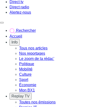
Direct tv
Direct radio
Alertez-nous
Déclencher le menu
Rechercher
Accueil
Info
Tous nos articles
Nos reportages
Le zoom de la rédac'
Politique
Mobilité
Culture
Sport
Économie
Mon BX1
Replay TV
Toutes nos émissions