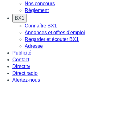
Nos concours
Règlement
BX1
Connaître BX1
Annonces et offres d'emploi
Regarder et écouter BX1
Adresse
Publicité
Contact
Direct tv
Direct radio
Alertez-nous