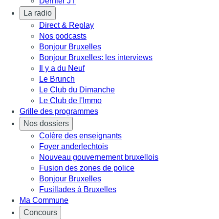
Dernier JT
La radio
Direct & Replay
Nos podcasts
Bonjour Bruxelles
Bonjour Bruxelles: les interviews
Il y a du Neuf
Le Brunch
Le Club du Dimanche
Le Club de l'Immo
Grille des programmes
Nos dossiers
Colère des enseignants
Foyer anderlechtois
Nouveau gouvernement bruxellois
Fusion des zones de police
Bonjour Bruxelles
Fusillades à Bruxelles
Ma Commune
Concours