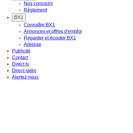
Nos concours
Règlement
BX1
Connaître BX1
Annonces et offres d'emploi
Regarder et écouter BX1
Adresse
Publicité
Contact
Direct tv
Direct radio
Alertez-nous