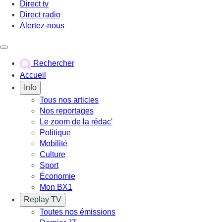
Direct tv
Direct radio
Alertez-nous
Déclencher le menu
Rechercher
Accueil
Info
Tous nos articles
Nos reportages
Le zoom de la rédac'
Politique
Mobilité
Culture
Sport
Économie
Mon BX1
Replay TV
Toutes nos émissions