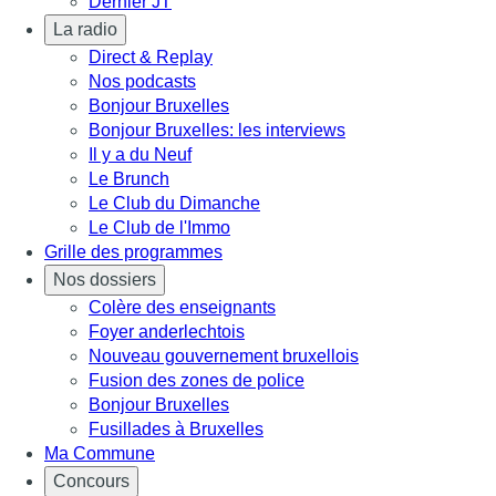
Dernier JT
La radio
Direct & Replay
Nos podcasts
Bonjour Bruxelles
Bonjour Bruxelles: les interviews
Il y a du Neuf
Le Brunch
Le Club du Dimanche
Le Club de l'Immo
Grille des programmes
Nos dossiers
Colère des enseignants
Foyer anderlechtois
Nouveau gouvernement bruxellois
Fusion des zones de police
Bonjour Bruxelles
Fusillades à Bruxelles
Ma Commune
Concours