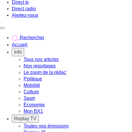
Direct tv
Direct radio
Alertez-nous
Déclencher le menu
Rechercher
Accueil
Info
Tous nos articles
Nos reportages
Le zoom de la rédac'
Politique
Mobilité
Culture
Sport
Économie
Mon BX1
Replay TV
Toutes nos émissions