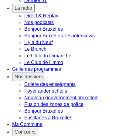
Dernier JT
La radio
Direct & Replay
Nos podcasts
Bonjour Bruxelles
Bonjour Bruxelles: les interviews
Il y a du Neuf
Le Brunch
Le Club du Dimanche
Le Club de l'Immo
Grille des programmes
Nos dossiers
Colère des enseignants
Foyer anderlechtois
Nouveau gouvernement bruxellois
Fusion des zones de police
Bonjour Bruxelles
Fusillades à Bruxelles
Ma Commune
Concours