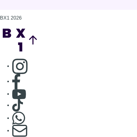
BX1 2026
Back to top
Consulter page Instagram
Consulter page Facebook
Consulter Youtube
Consulter TikTok
Nous rejoindre sur Whatsapp
S'abonner à notre newsletter