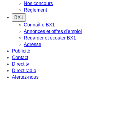
Nos concours
Règlement
BX1
Connaître BX1
Annonces et offres d'emploi
Regarder et écouter BX1
Adresse
Publicité
Contact
Direct tv
Direct radio
Alertez-nous