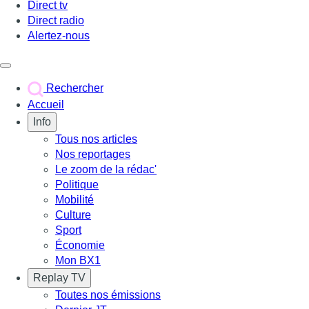
Direct tv
Direct radio
Alertez-nous
Déclencher le menu
Rechercher
Accueil
Info
Tous nos articles
Nos reportages
Le zoom de la rédac'
Politique
Mobilité
Culture
Sport
Économie
Mon BX1
Replay TV
Toutes nos émissions