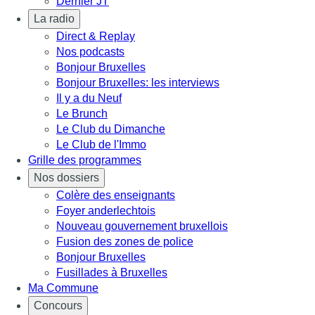
Dernier JT
La radio
Direct & Replay
Nos podcasts
Bonjour Bruxelles
Bonjour Bruxelles: les interviews
Il y a du Neuf
Le Brunch
Le Club du Dimanche
Le Club de l'Immo
Grille des programmes
Nos dossiers
Colère des enseignants
Foyer anderlechtois
Nouveau gouvernement bruxellois
Fusion des zones de police
Bonjour Bruxelles
Fusillades à Bruxelles
Ma Commune
Concours