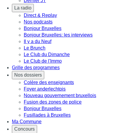
Dernier JT
La radio
Direct & Replay
Nos podcasts
Bonjour Bruxelles
Bonjour Bruxelles: les interviews
Il y a du Neuf
Le Brunch
Le Club du Dimanche
Le Club de l'Immo
Grille des programmes
Nos dossiers
Colère des enseignants
Foyer anderlechtois
Nouveau gouvernement bruxellois
Fusion des zones de police
Bonjour Bruxelles
Fusillades à Bruxelles
Ma Commune
Concours