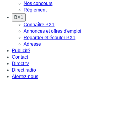
Nos concours
Règlement
BX1
Connaître BX1
Annonces et offres d'emploi
Regarder et écouter BX1
Adresse
Publicité
Contact
Direct tv
Direct radio
Alertez-nous