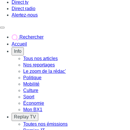
Direct tv
Direct radio
Alertez-nous
Déclencher le menu
Rechercher
Accueil
Info
Tous nos articles
Nos reportages
Le zoom de la rédac'
Politique
Mobilité
Culture
Sport
Économie
Mon BX1
Replay TV
Toutes nos émissions