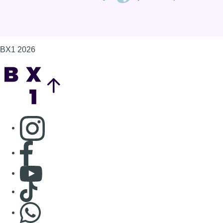
BX1 2026
Back to top
Consulter page Instagram
Consulter page Facebook
Consulter Youtube
Consulter TikTok
Nous rejoindre sur Whatsapp