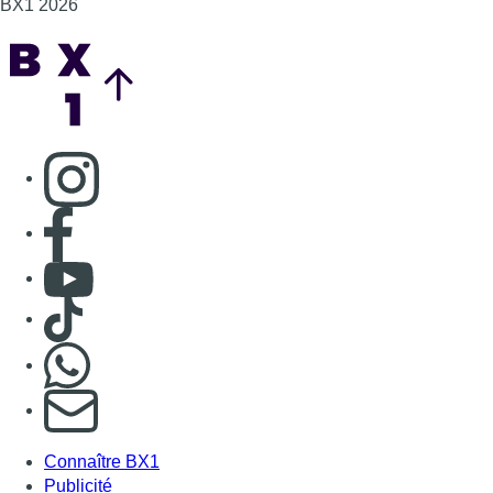
BX1 2026
Back to top
Consulter page Instagram
Consulter page Facebook
Consulter Youtube
Consulter TikTok
Nous rejoindre sur Whatsapp
S'abonner à notre newsletter
Connaître BX1
Publicité