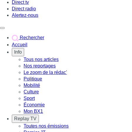
Direct tv
Direct radio
Alertez-nous
Déclencher le menu
Rechercher
Accueil
Info
Tous nos articles
Nos reportages
Le zoom de la rédac'
Politique
Mobilité
Culture
Sport
Économie
Mon BX1
Replay TV
Toutes nos émissions