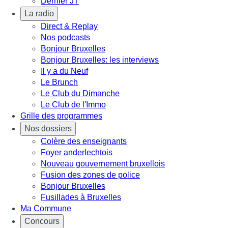
Dernier JT
La radio
Direct & Replay
Nos podcasts
Bonjour Bruxelles
Bonjour Bruxelles: les interviews
Il y a du Neuf
Le Brunch
Le Club du Dimanche
Le Club de l'Immo
Grille des programmes
Nos dossiers
Colère des enseignants
Foyer anderlechtois
Nouveau gouvernement bruxellois
Fusion des zones de police
Bonjour Bruxelles
Fusillades à Bruxelles
Ma Commune
Concours