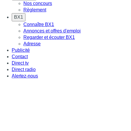
Nos concours
Règlement
BX1
Connaître BX1
Annonces et offres d'emploi
Regarder et écouter BX1
Adresse
Publicité
Contact
Direct tv
Direct radio
Alertez-nous