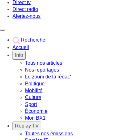
Direct tv
Direct radio
Alertez-nous
Déclencher le menu
Rechercher
Accueil
Info
Tous nos articles
Nos reportages
Le zoom de la rédac'
Politique
Mobilité
Culture
Sport
Économie
Mon BX1
Replay TV
Toutes nos émissions