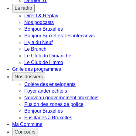
Dernier JT
La radio
Direct & Replay
Nos podcasts
Bonjour Bruxelles
Bonjour Bruxelles: les interviews
Il y a du Neuf
Le Brunch
Le Club du Dimanche
Le Club de l'Immo
Grille des programmes
Nos dossiers
Colère des enseignants
Foyer anderlechtois
Nouveau gouvernement bruxellois
Fusion des zones de police
Bonjour Bruxelles
Fusillades à Bruxelles
Ma Commune
Concours