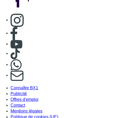
Consulter page Instagram
Consulter page Facebook
Consulter Youtube
Consulter TikTok
Nous rejoindre sur Whatsapp
S'abonner à notre newsletter
Connaître BX1
Publicité
Offres d'emploi
Contact
Mentions légales
Politique de cookies (UE)